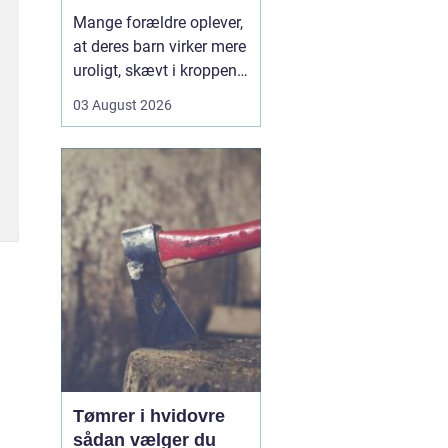
opmærksomhed
Mange forældre oplever,
at deres barn virker mere
uroligt, skævt i kroppen
eller klager over smerter,
03 August 2026
uden at der er en klar
forklaring. Her kan en
børnekiropraktor være en
mulighed. En kiropraktor
med særlig erfaring i...
Tømrer i hvidovre
sådan vælger du