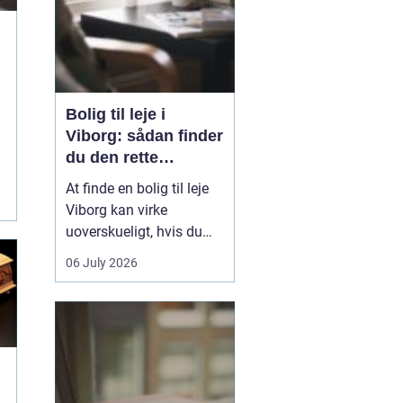
Bolig til leje i
Viborg: sådan finder
du den rette
lejlighed
At finde en bolig til leje
Viborg kan virke
g
uoverskueligt, hvis du
ikke kender byen eller det
06 July 2026
lokale boligmarked. Der
er mange muligheder,
priserne varierer, og
områderne har hver
deres særpræg. Med en
klar plan, lidt viden om