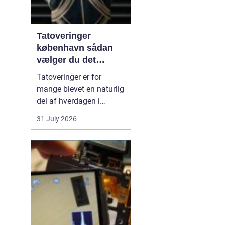
Tatoveringer
københavn sådan
vælger du det
rigtige studie
Tatoveringer er for
mange blevet en naturlig
del af hverdagen i
København. Byen er fyldt
31 July 2026
med dygtige artister,
historiske studier og
moderne tatovørbutikker,
hvor stilarter og udtryk
spænder vidt. Når man
søger efter ...