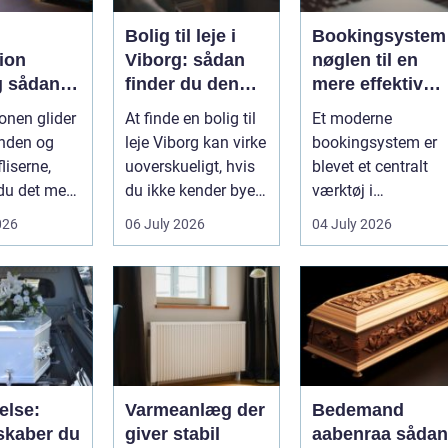
Bolig til leje i
Bookingsystem
ion
Viborg: sådan
nøglen til en
an
finder du den
mere effektiv
 du det
rette lejlighed
klinikhverdag
fonen glider
At finde en bolig til
Et moderne
ærksted
nden og
leje Viborg kan virke
bookingsystem er
liserne,
uoverskueligt, hvis
blevet et centralt
du det med
du ikke kender byen
værktøj i
me.
eller det lokale...
sundhedssektoren.
026
06 July 2026
04 July 2026
splintrer...
Klinikker, praksis o
beh...
else:
Varmeanlæg der
Bedemand
skaber du
giver stabil
aabenraa sådan