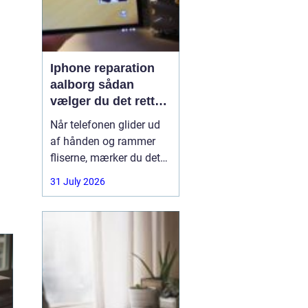
Iphone reparation
aalborg sådan
vælger du det rette
værksted
Når telefonen glider ud
af hånden og rammer
fliserne, mærker du det
med det samme.
31 July 2026
Skærmen splintrer, lyden
forsvinder, eller batteriet
står af midt på dagen.
For mange i Aalborg er
mobilen helt central i
både arbejde, studie og
hverdag. Derfor