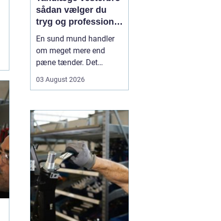
sådan vælger du
tryg og professionel
tandpleje
En sund mund handler
om meget mere end
pæne tænder. Det
påvirker både din
03 August 2026
hverdag, din selvtillid og
dit generelle helbred. Når
du
leder efter tandlæge
vesterbro
, møder du
derfor mange
valgmuligheder m...