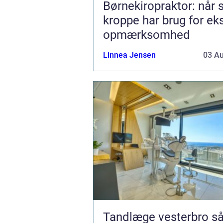
Børnekiropraktor: når
kroppe har brug for ek
opmærksomhed
Linnea Jensen
03 A
Tandlæge vesterbro sådan