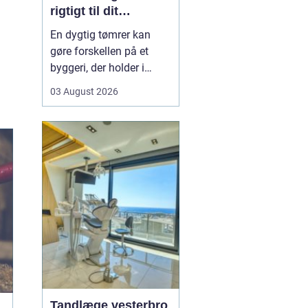
rigtigt til dit
byggeprojekt
En dygtig tømrer kan
gøre forskellen på et
byggeri, der holder i
årevis, og et projekt, der
03 August 2026
giver dig problemer igen
og igen. Når du leder
efter en tømrer i
Hvidovre, handler det
derfor ikke kun om pris.
Det handler om kvalitet,
tryghed og gode løsni...
Tandlæge vesterbro