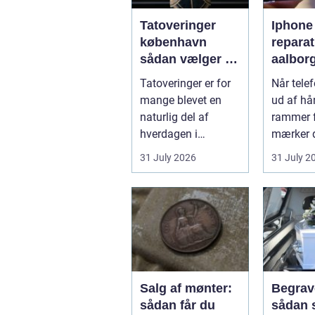
Tatoveringer
Iphone
københavn
reparat
sådan vælger du
aalborg såd
det rigtige
vælger
Tatoveringer er for
Når tele
studie
rette v
mange blevet en
ud af hå
naturlig del af
rammer f
hverdagen i
mærker 
København. Byen er
det sam
31 July 2026
31 July 2
fyldt med dygtige...
Skærmen 
Salg af mønter:
Begrav
sådan får du
sådan 