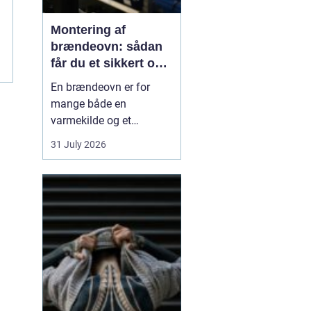
Montering af
brændeovn: sådan
får du et sikkert og
smukt resultat
En brændeovn er for
mange både en
varmekilde og et
samlingspunkt i
31 July 2026
hjemmet. Flammerne
giver ro, og varmen kan
mærkes i hele rummet.
Men montering af
brændeovn er ikke noget,
man bør kaste sig ud i
uden viden og
planl&ae...