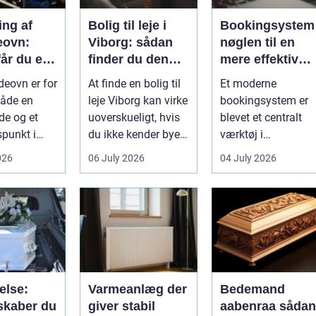
ing af
Bolig til leje i
Bookingsystem
eovn:
Viborg: sådan
nøglen til en
år du et
finder du den
mere effektiv
t og smukt
rette lejlighed
klinikhverdag
eovn er for
At finde en bolig til
Et moderne
t
åde en
leje Viborg kan virke
bookingsystem er
de og et
uoverskueligt, hvis
blevet et centralt
punkt i
du ikke kender byen
værktøj i
.
eller det lokale...
sundhedssektoren.
026
06 July 2026
04 July 2026
e gi...
Klinikker, praksis o
beh...
else:
Varmeanlæg der
Bedemand
skaber du
giver stabil
aabenraa sådan