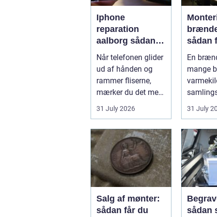
Iphone
Monter
reparation
brænd
aalborg sådan
sådan f
vælger du det
sikker
Når telefonen glider
En brænd
rette værksted
resulta
ud af hånden og
mange b
rammer fliserne,
varmekil
mærker du det med
samlings
det samme.
hjemmet
31 July 2026
31 July 2
Skærmen splintrer...
Flammern
Salg af mønter:
Begrav
sådan får du
sådan 