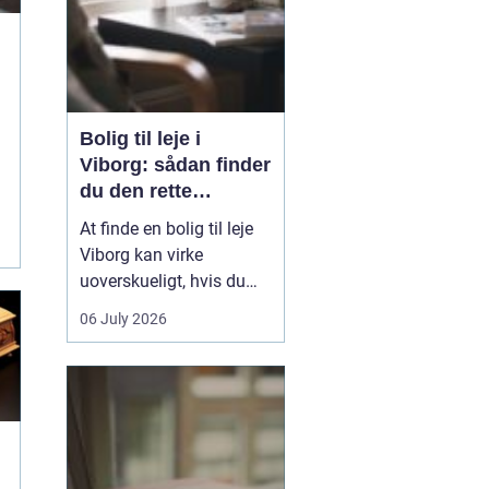
Bolig til leje i
Viborg: sådan finder
du den rette
lejlighed
At finde en bolig til leje
Viborg kan virke
g
uoverskueligt, hvis du
ikke kender byen eller det
06 July 2026
lokale boligmarked. Der
er mange muligheder,
priserne varierer, og
områderne har hver
deres særpræg. Med en
klar plan, lidt viden om