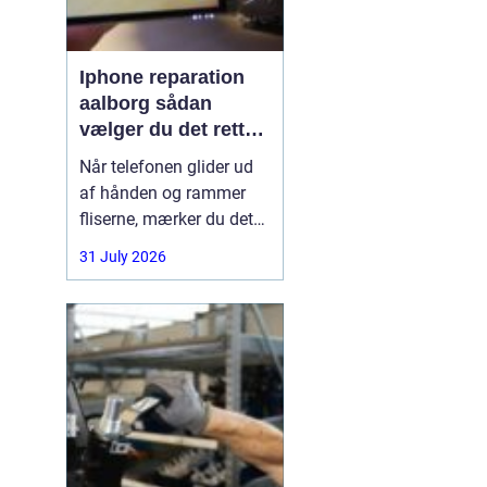
Iphone reparation
aalborg sådan
vælger du det rette
værksted
Når telefonen glider ud
af hånden og rammer
fliserne, mærker du det
med det samme.
31 July 2026
Skærmen splintrer, lyden
forsvinder, eller batteriet
står af midt på dagen.
For mange i Aalborg er
mobilen helt central i
både arbejde, studie og
hverdag. Derfor