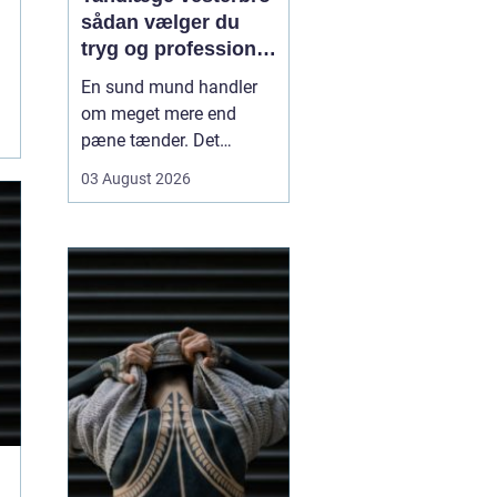
sådan vælger du
tryg og professionel
tandpleje
En sund mund handler
om meget mere end
pæne tænder. Det
påvirker både din
03 August 2026
hverdag, din selvtillid og
dit generelle helbred. Når
du
leder efter tandlæge
vesterbro
, møder du
derfor mange
valgmuligheder m...