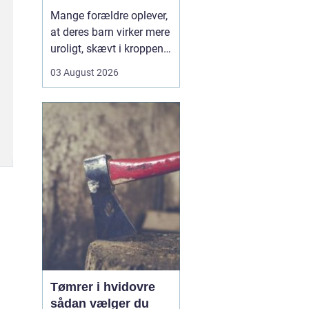
opmærksomhed
Mange forældre oplever,
at deres barn virker mere
uroligt, skævt i kroppen
eller klager over smerter,
03 August 2026
uden at der er en klar
forklaring. Her kan en
børnekiropraktor være en
mulighed. En kiropraktor
med særlig erfaring i...
Tømrer i hvidovre
sådan vælger du