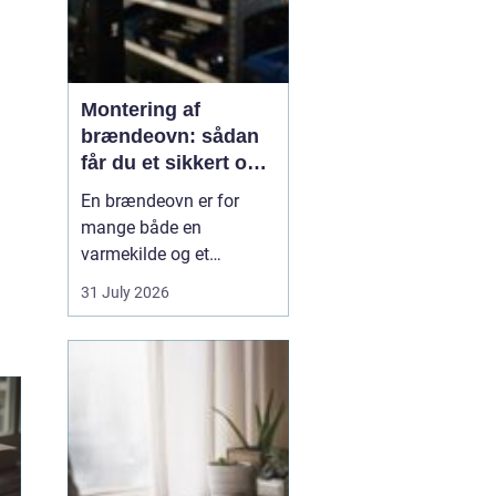
Montering af
brændeovn: sådan
får du et sikkert og
smukt resultat
En brændeovn er for
mange både en
varmekilde og et
samlingspunkt i
31 July 2026
hjemmet. Flammerne
giver ro, og varmen kan
mærkes i hele rummet.
Men montering af
brændeovn er ikke noget,
man bør kaste sig ud i
uden viden og
planl&ae...