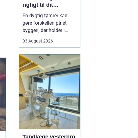
rigtigt til dit
byggeprojekt
En dygtig tømrer kan
gøre forskellen på et
byggeri, der holder i
årevis, og et projekt, der
03 August 2026
giver dig problemer igen
og igen. Når du leder
efter en tømrer i
Hvidovre, handler det
derfor ikke kun om pris.
Det handler om kvalitet,
tryghed og gode løsni...
Tandlæge vesterbro