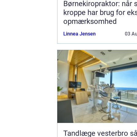
Børnekiropraktor: når
kroppe har brug for ek
opmærksomhed
Linnea Jensen
03 A
Tandlæge vesterbro sådan