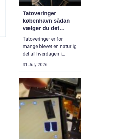
Tatoveringer
københavn sådan
vælger du det
rigtige studie
Tatoveringer er for
mange blevet en naturlig
del af hverdagen i
København. Byen er fyldt
31 July 2026
med dygtige artister,
historiske studier og
moderne tatovørbutikker,
hvor stilarter og udtryk
spænder vidt. Når man
søger efter ...