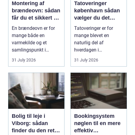
Montering af
Tatoveringer
brændeovn: sådan
københavn sådan
får du et sikkert og
vælger du det
smukt resultat
rigtige studie
En brændeovn er for
Tatoveringer er for
mange både en
mange blevet en
varmekilde og et
naturlig del af
samlingspunkt i
hverdagen i
hjemmet. Flammerne
København. Byen er
31 July 2026
31 July 2026
gi...
fyldt med dygtige...
Bolig til leje i
Bookingsystem
Viborg: sådan
nøglen til en mere
finder du den rette
effektiv