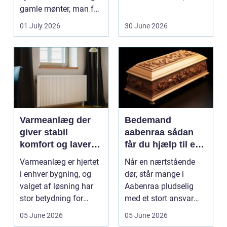
gamle mønter, man får
dem vurderet...
01 July 2026
30 June 2026
Varmeanlæg der
Bedemand
giver stabil
aabenraa sådan
komfort og lavere
får du hjælp til en
energiregning
værdig afsked
Varmeanlæg er hjertet
Når en nærtstående
i enhver bygning, og
dør, står mange i
valget af løsning har
Aabenraa pludselig
stor betydning for
med et stort ansvar
b&a...
midt i sorgen.
05 June 2026
05 June 2026
Praktiske...