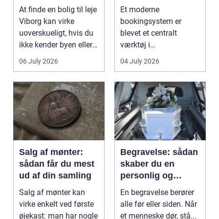
lejlighed
klinikhverdag
At finde en bolig til leje
Et moderne
Viborg kan virke
bookingsystem er
uoverskueligt, hvis du
blevet et centralt
ikke kender byen eller
værktøj i
det lokale...
sundhedssektoren.
06 July 2026
04 July 2026
Klinikker, praksis og
beh...
Salg af mønter:
Begravelse: sådan
sådan får du mest
skaber du en
ud af din samling
personlig og
respektfuld afsked
Salg af mønter kan
En begravelse berører
virke enkelt ved første
alle før eller siden. Når
øjekast: man har nogle
et menneske dør, stå...