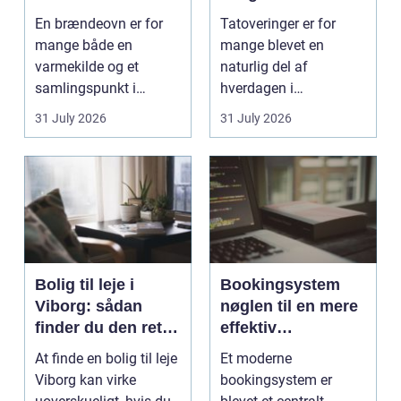
smukt resultat
rigtige studie
En brændeovn er for
Tatoveringer er for
mange både en
mange blevet en
varmekilde og et
naturlig del af
samlingspunkt i
hverdagen i
hjemmet. Flammerne
København. Byen er
31 July 2026
31 July 2026
gi...
fyldt med dygtige...
Bolig til leje i
Bookingsystem
Viborg: sådan
nøglen til en mere
finder du den rette
effektiv
lejlighed
klinikhverdag
At finde en bolig til leje
Et moderne
Viborg kan virke
bookingsystem er