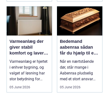
Varmeanlæg der
Bedemand
giver stabil
aabenraa sådan
komfort og lavere
får du hjælp til en
energiregning
værdig afsked
Varmeanlæg er hjertet
Når en nærtstående
i enhver bygning, og
dør, står mange i
valget af løsning har
Aabenraa pludselig
stor betydning for
med et stort ansvar
b&a...
midt i sorgen.
05 June 2026
05 June 2026
Praktiske...