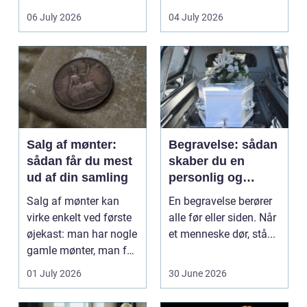
det lokale...
sundhedssektoren.
06 July 2026
04 July 2026
Klinikker, praksis og
beh...
Salg af mønter:
Begravelse: sådan
sådan får du mest
skaber du en
ud af din samling
personlig og
respektfuld afsked
Salg af mønter kan
En begravelse berører
virke enkelt ved første
alle før eller siden. Når
øjekast: man har nogle
et menneske dør, stå...
gamle mønter, man får
dem vurderet...
01 July 2026
30 June 2026