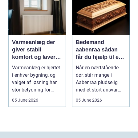
Varmeanlæg der
Bedemand
giver stabil
aabenraa sådan
komfort og lavere
får du hjælp til en
energiregning
værdig afsked
Varmeanlæg er hjertet
Når en nærtstående
i enhver bygning, og
dør, står mange i
valget af løsning har
Aabenraa pludselig
stor betydning for
med et stort ansvar
b&a...
midt i sorgen.
05 June 2026
05 June 2026
Praktiske...