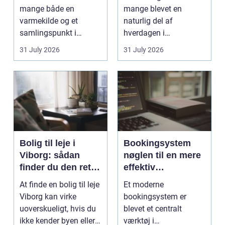
mange både en
mange blevet en
varmekilde og et
naturlig del af
samlingspunkt i
hverdagen i
hjemmet. Flammerne
København. Byen er
31 July 2026
31 July 2026
gi...
fyldt med dygtige...
Bolig til leje i
Bookingsystem
Viborg: sådan
nøglen til en mere
finder du den rette
effektiv
lejlighed
klinikhverdag
At finde en bolig til leje
Et moderne
Viborg kan virke
bookingsystem er
uoverskueligt, hvis du
blevet et centralt
ikke kender byen eller
værktøj i