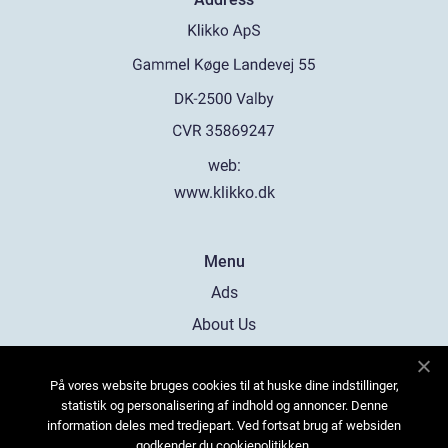
web:
www.klikko.dk
Menu
Ads
About Us
Cookies
På vores website bruges cookies til at huske dine indstillinger,
Contact
statistik og personalisering af indhold og annoncer. Denne
Sitemap
information deles med tredjepart. Ved fortsat brug af websiden
godkender du cookiepolitikken.