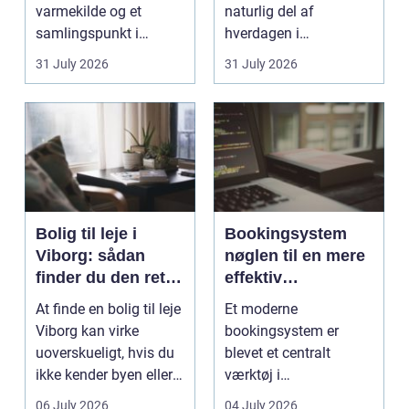
varmekilde og et
naturlig del af
samlingspunkt i
hverdagen i
hjemmet. Flammerne
København. Byen er
31 July 2026
31 July 2026
gi...
fyldt med dygtige...
Bolig til leje i
Bookingsystem
Viborg: sådan
nøglen til en mere
finder du den rette
effektiv
lejlighed
klinikhverdag
At finde en bolig til leje
Et moderne
Viborg kan virke
bookingsystem er
uoverskueligt, hvis du
blevet et centralt
ikke kender byen eller
værktøj i
det lokale...
sundhedssektoren.
06 July 2026
04 July 2026