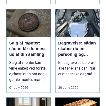
Klinikker, praksis og
beh...
Salg af mønter:
Begravelse: sådan
sådan får du mest
skaber du en
ud af din samling
personlig og
respektfuld afsked
Salg af mønter kan
En begravelse berører
virke enkelt ved første
alle før eller siden. Når
øjekast: man har nogle
et menneske dør, stå...
gamle mønter, man får
dem vurderet...
01 July 2026
30 June 2026