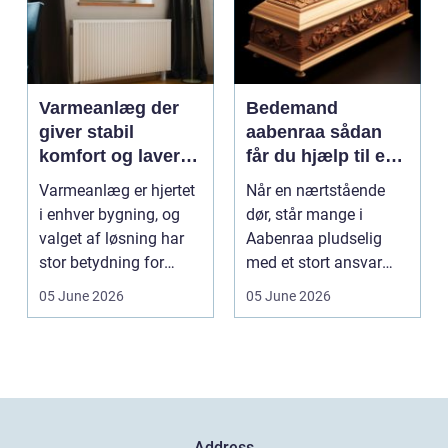
Varmeanlæg der
Bedemand
giver stabil
aabenraa sådan
komfort og lavere
får du hjælp til en
energiregning
værdig afsked
Varmeanlæg er hjertet
Når en nærtstående
i enhver bygning, og
dør, står mange i
valget af løsning har
Aabenraa pludselig
stor betydning for
med et stort ansvar
b&a...
midt i sorgen.
05 June 2026
05 June 2026
Praktiske...
Address