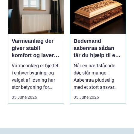
Varmeanlæg der
Bedemand
giver stabil
aabenraa sådan
komfort og lavere
får du hjælp til en
energiregning
værdig afsked
Varmeanlæg er hjertet
Når en nærtstående
i enhver bygning, og
dør, står mange i
valget af løsning har
Aabenraa pludselig
stor betydning for
med et stort ansvar
b&a...
midt i sorgen.
05 June 2026
05 June 2026
Praktiske...