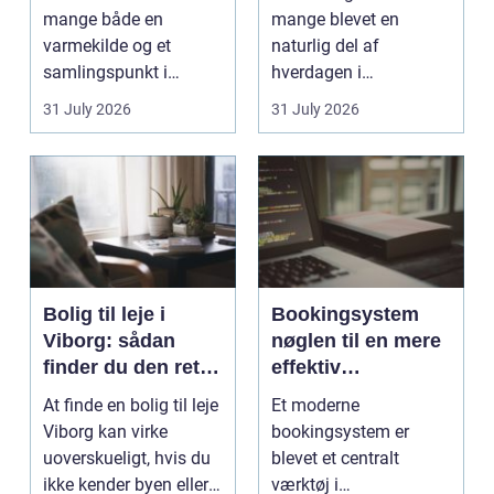
mange både en
mange blevet en
varmekilde og et
naturlig del af
samlingspunkt i
hverdagen i
hjemmet. Flammerne
København. Byen er
31 July 2026
31 July 2026
gi...
fyldt med dygtige...
Bolig til leje i
Bookingsystem
Viborg: sådan
nøglen til en mere
finder du den rette
effektiv
lejlighed
klinikhverdag
At finde en bolig til leje
Et moderne
Viborg kan virke
bookingsystem er
uoverskueligt, hvis du
blevet et centralt
ikke kender byen eller
værktøj i