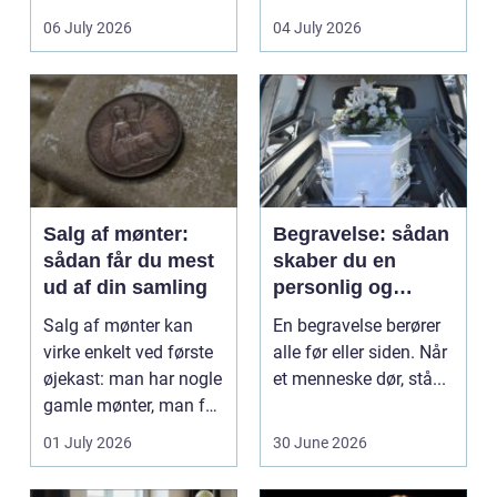
det lokale...
sundhedssektoren.
06 July 2026
04 July 2026
Klinikker, praksis og
beh...
Salg af mønter:
Begravelse: sådan
sådan får du mest
skaber du en
ud af din samling
personlig og
respektfuld afsked
Salg af mønter kan
En begravelse berører
virke enkelt ved første
alle før eller siden. Når
øjekast: man har nogle
et menneske dør, stå...
gamle mønter, man får
dem vurderet...
01 July 2026
30 June 2026