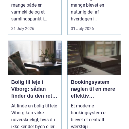
mange både en
mange blevet en
varmekilde og et
naturlig del af
samlingspunkt i
hverdagen i
hjemmet. Flammerne
København. Byen er
31 July 2026
31 July 2026
gi...
fyldt med dygtige...
Bolig til leje i
Bookingsystem
Viborg: sådan
nøglen til en mere
finder du den rette
effektiv
lejlighed
klinikhverdag
At finde en bolig til leje
Et moderne
Viborg kan virke
bookingsystem er
uoverskueligt, hvis du
blevet et centralt
ikke kender byen eller
værktøj i