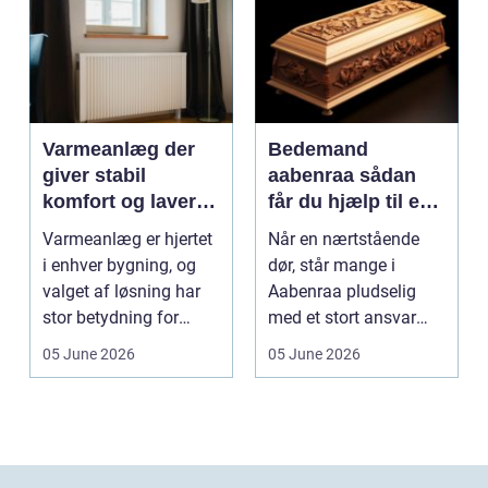
Varmeanlæg der
Bedemand
giver stabil
aabenraa sådan
komfort og lavere
får du hjælp til en
energiregning
værdig afsked
Varmeanlæg er hjertet
Når en nærtstående
i enhver bygning, og
dør, står mange i
valget af løsning har
Aabenraa pludselig
stor betydning for
med et stort ansvar
b&a...
midt i sorgen.
05 June 2026
05 June 2026
Praktiske...