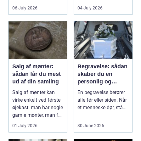
det lokale...
sundhedssektoren.
06 July 2026
04 July 2026
Klinikker, praksis og
beh...
Salg af mønter:
Begravelse: sådan
sådan får du mest
skaber du en
ud af din samling
personlig og
respektfuld afsked
Salg af mønter kan
En begravelse berører
virke enkelt ved første
alle før eller siden. Når
øjekast: man har nogle
et menneske dør, stå...
gamle mønter, man får
dem vurderet...
01 July 2026
30 June 2026