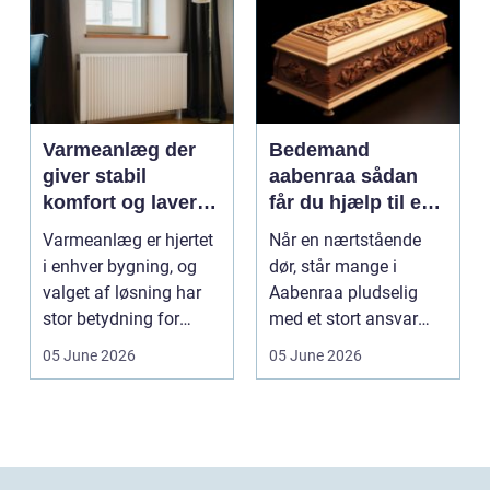
Varmeanlæg der
Bedemand
giver stabil
aabenraa sådan
komfort og lavere
får du hjælp til en
energiregning
værdig afsked
Varmeanlæg er hjertet
Når en nærtstående
i enhver bygning, og
dør, står mange i
valget af løsning har
Aabenraa pludselig
stor betydning for
med et stort ansvar
b&a...
midt i sorgen.
05 June 2026
05 June 2026
Praktiske...