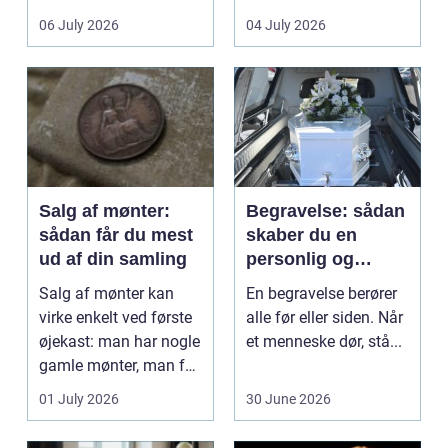
det lokale...
sundhedssektoren.
06 July 2026
04 July 2026
Klinikker, praksis og
beh...
Salg af mønter:
Begravelse: sådan
sådan får du mest
skaber du en
ud af din samling
personlig og
respektfuld afsked
Salg af mønter kan
En begravelse berører
virke enkelt ved første
alle før eller siden. Når
øjekast: man har nogle
et menneske dør, stå...
gamle mønter, man får
dem vurderet...
01 July 2026
30 June 2026