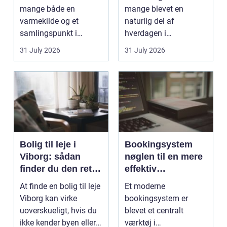
mange både en
mange blevet en
varmekilde og et
naturlig del af
samlingspunkt i
hverdagen i
hjemmet. Flammerne
København. Byen er
31 July 2026
31 July 2026
gi...
fyldt med dygtige...
Bolig til leje i
Bookingsystem
Viborg: sådan
nøglen til en mere
finder du den rette
effektiv
lejlighed
klinikhverdag
At finde en bolig til leje
Et moderne
Viborg kan virke
bookingsystem er
uoverskueligt, hvis du
blevet et centralt
ikke kender byen eller
værktøj i