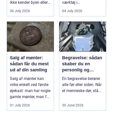
ikke kender byen eller
værktøj i
det lokale...
sundhedssektoren.
06 July 2026
04 July 2026
Klinikker, praksis og
beh...
Salg af mønter:
Begravelse: sådan
sådan får du mest
skaber du en
ud af din samling
personlig og
respektfuld afsked
Salg af mønter kan
En begravelse berører
virke enkelt ved første
alle før eller siden. Når
øjekast: man har nogle
et menneske dør, stå...
gamle mønter, man får
dem vurderet...
01 July 2026
30 June 2026