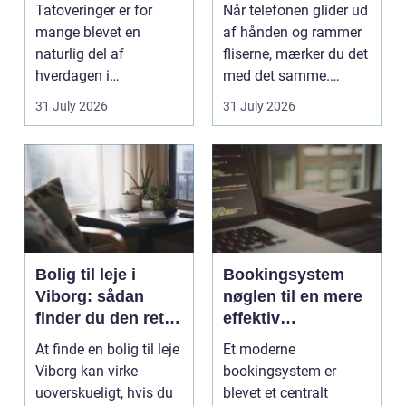
rigtige studie
værksted
Tatoveringer er for
Når telefonen glider ud
mange blevet en
af hånden og rammer
naturlig del af
fliserne, mærker du det
hverdagen i
med det samme.
København. Byen er
Skærmen splintrer...
31 July 2026
31 July 2026
fyldt med dygtige...
Bolig til leje i
Bookingsystem
Viborg: sådan
nøglen til en mere
finder du den rette
effektiv
lejlighed
klinikhverdag
At finde en bolig til leje
Et moderne
Viborg kan virke
bookingsystem er
uoverskueligt, hvis du
blevet et centralt