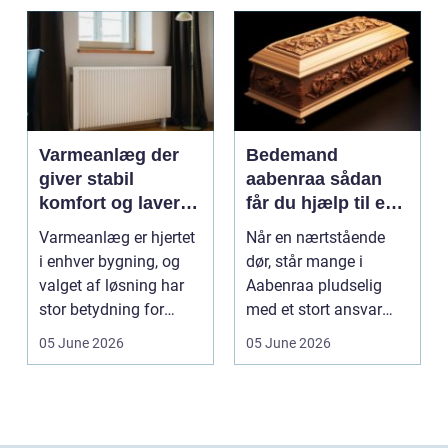
Varmeanlæg der
Bedemand
giver stabil
aabenraa sådan
komfort og lavere
får du hjælp til en
energiregning
værdig afsked
Varmeanlæg er hjertet
Når en nærtstående
i enhver bygning, og
dør, står mange i
valget af løsning har
Aabenraa pludselig
stor betydning for
med et stort ansvar
b&a...
midt i sorgen.
05 June 2026
05 June 2026
Praktiske...