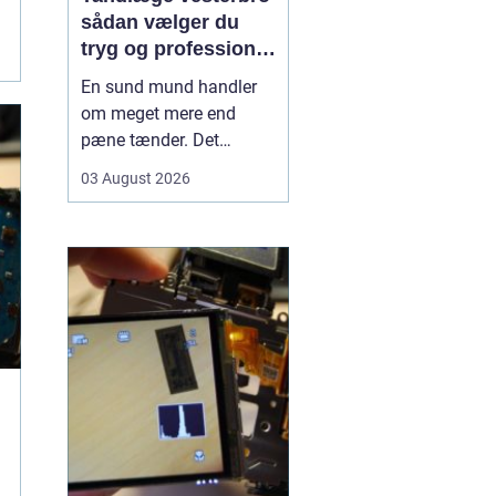
sådan vælger du
tryg og professionel
tandpleje
En sund mund handler
om meget mere end
pæne tænder. Det
påvirker både din
03 August 2026
hverdag, din selvtillid og
dit generelle helbred. Når
du
leder efter tandlæge
vesterbro
, møder du
derfor mange
valgmuligheder m...