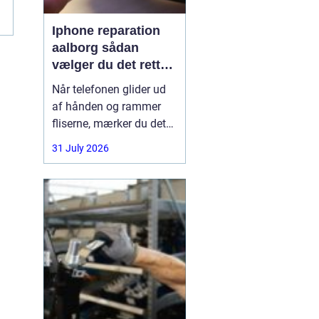
Iphone reparation
aalborg sådan
vælger du det rette
værksted
Når telefonen glider ud
af hånden og rammer
fliserne, mærker du det
med det samme.
31 July 2026
Skærmen splintrer, lyden
forsvinder, eller batteriet
står af midt på dagen.
For mange i Aalborg er
mobilen helt central i
både arbejde, studie og
hverdag. Derfor