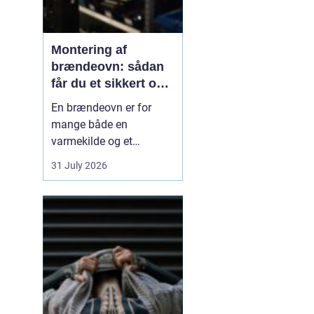
Montering af
brændeovn: sådan
får du et sikkert og
smukt resultat
En brændeovn er for
mange både en
varmekilde og et
samlingspunkt i
31 July 2026
hjemmet. Flammerne
giver ro, og varmen kan
mærkes i hele rummet.
Men montering af
brændeovn er ikke noget,
man bør kaste sig ud i
uden viden og
planl&ae...