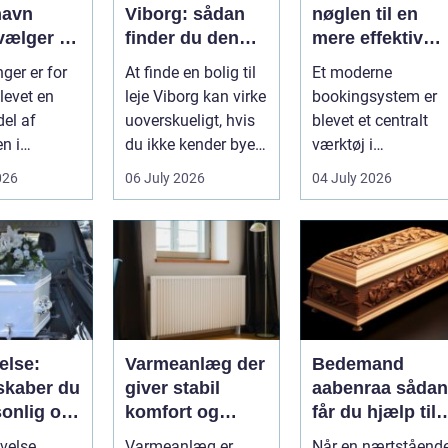
havn
Viborg: sådan
nøglen til en
vælger du
finder du den
mere effektiv
tige
rette lejlighed
klinikhverdag
ger er for
At finde en bolig til
Et moderne
evet en
leje Viborg kan virke
bookingsystem er
del af
uoverskueligt, hvis
blevet et centralt
n i
du ikke kender byen
værktøj i
vn. Byen er
eller det lokale...
sundhedssektoren.
026
06 July 2026
04 July 2026
 dygtige...
Klinikker, praksis o
beh...
else:
Varmeanlæg der
Bedemand
skaber du
giver stabil
aabenraa sådan
sonlig og
komfort og
får du hjælp til
fuld
lavere
en værdig
velse
Varmeanlæg er
Når en nærtståend