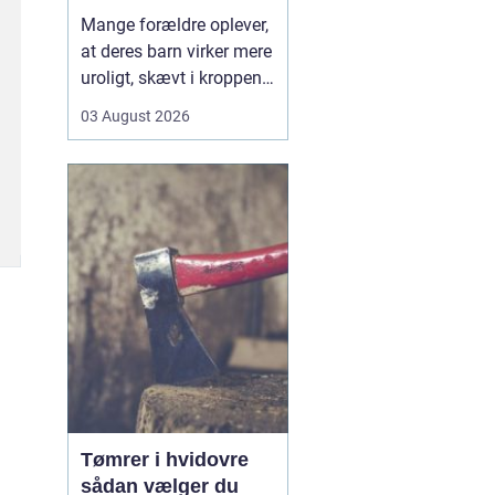
opmærksomhed
Mange forældre oplever,
at deres barn virker mere
uroligt, skævt i kroppen
eller klager over smerter,
03 August 2026
uden at der er en klar
forklaring. Her kan en
børnekiropraktor være en
mulighed. En kiropraktor
med særlig erfaring i...
Tømrer i hvidovre
sådan vælger du