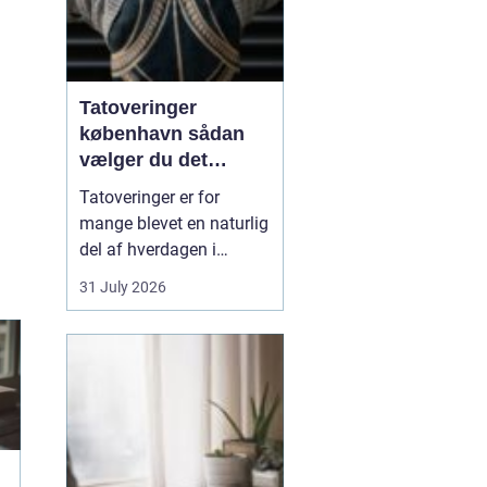
Tatoveringer
københavn sådan
vælger du det
rigtige studie
Tatoveringer er for
mange blevet en naturlig
del af hverdagen i
København. Byen er fyldt
31 July 2026
med dygtige artister,
historiske studier og
moderne tatovørbutikker,
hvor stilarter og udtryk
spænder vidt. Når man
søger efter ...