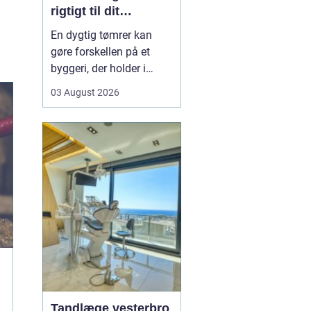
rigtigt til dit
byggeprojekt
En dygtig tømrer kan
gøre forskellen på et
byggeri, der holder i
årevis, og et projekt, der
03 August 2026
giver dig problemer igen
og igen. Når du leder
efter en tømrer i
Hvidovre, handler det
derfor ikke kun om pris.
Det handler om kvalitet,
tryghed og gode løsni...
Tandlæge vesterbro