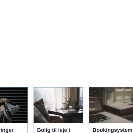
ringer
Bolig til leje i
Bookingsystem