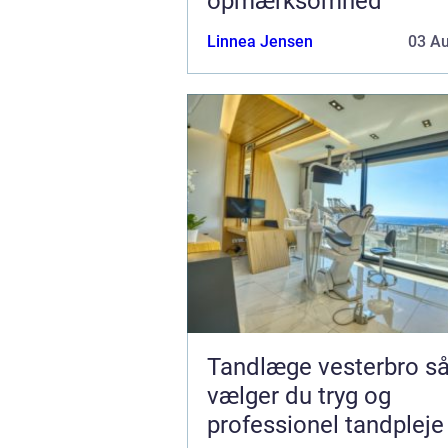
opmærksomhed
Linnea Jensen
03 A
Tandlæge vesterbro sådan
vælger du tryg og
professionel tandpleje