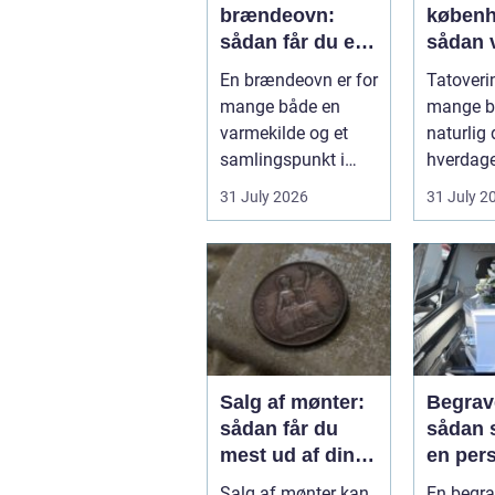
brændeovn:
køben
sådan får du et
sådan 
sikkert og smukt
det rig
En brændeovn er for
Tatoverin
resultat
studie
mange både en
mange bl
varmekilde og et
naturlig 
samlingspunkt i
hverdage
hjemmet.
Københa
31 July 2026
31 July 2
Flammerne gi...
fyldt med
Salg af mønter:
Begrav
sådan får du
sådan 
mest ud af din
en per
samling
respekt
Salg af mønter kan
En begra