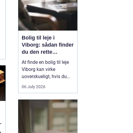
Bolig til leje i
Viborg: sådan finder
du den rette
g
lejlighed
At finde en bolig til leje
Viborg kan virke
uoverskueligt, hvis du
ikke kender byen eller det
06 July 2026
lokale boligmarked. Der
er mange muligheder,
priserne varierer, og
områderne har hver
deres særpræg. Med en
klar plan, lidt viden om
e