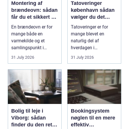
Montering af
Tatoveringer
brændeovn: sådan
københavn sådan
får du et sikkert og
vælger du det
smukt resultat
rigtige studie
En brændeovn er for
Tatoveringer er for
mange både en
mange blevet en
varmekilde og et
naturlig del af
samlingspunkt i
hverdagen i
hjemmet. Flammerne
København. Byen er
31 July 2026
31 July 2026
gi...
fyldt med dygtige...
Bolig til leje i
Bookingsystem
Viborg: sådan
nøglen til en mere
finder du den rette
effektiv