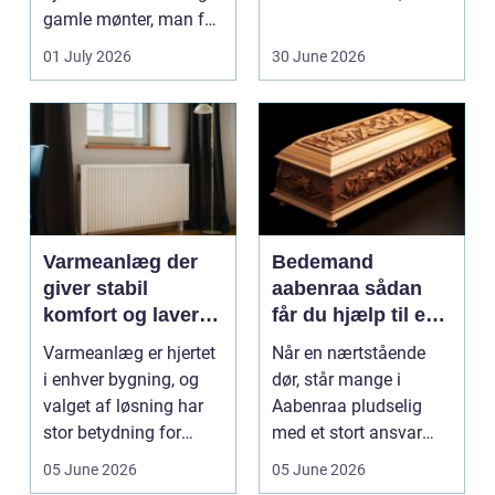
gamle mønter, man får
dem vurderet...
01 July 2026
30 June 2026
Varmeanlæg der
Bedemand
giver stabil
aabenraa sådan
komfort og lavere
får du hjælp til en
energiregning
værdig afsked
Varmeanlæg er hjertet
Når en nærtstående
i enhver bygning, og
dør, står mange i
valget af løsning har
Aabenraa pludselig
stor betydning for
med et stort ansvar
b&a...
midt i sorgen.
05 June 2026
05 June 2026
Praktiske...