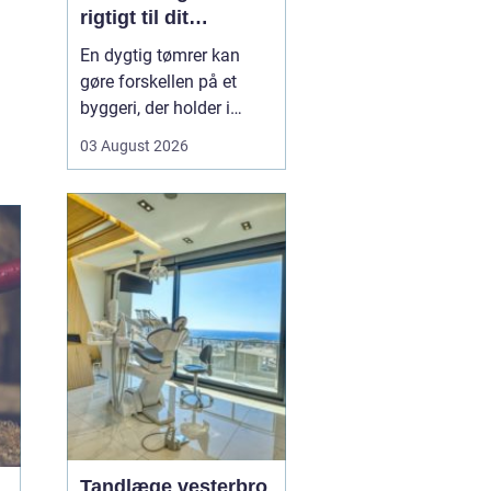
rigtigt til dit
byggeprojekt
En dygtig tømrer kan
gøre forskellen på et
byggeri, der holder i
årevis, og et projekt, der
03 August 2026
giver dig problemer igen
og igen. Når du leder
efter en tømrer i
Hvidovre, handler det
derfor ikke kun om pris.
Det handler om kvalitet,
tryghed og gode løsni...
Tandlæge vesterbro