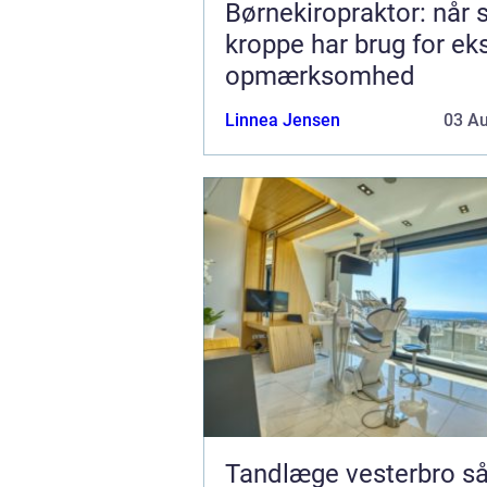
Børnekiropraktor: når
kroppe har brug for ek
opmærksomhed
Linnea Jensen
03 A
Tandlæge vesterbro sådan