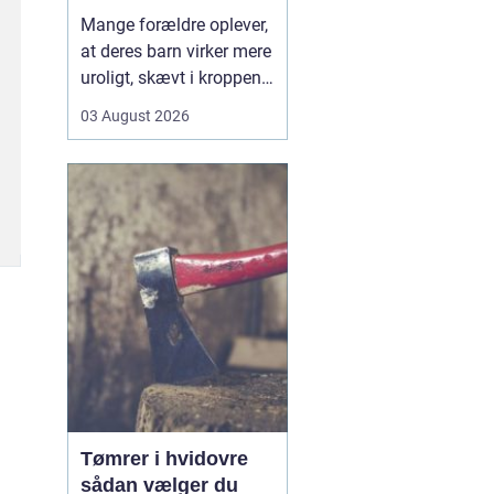
opmærksomhed
Mange forældre oplever,
at deres barn virker mere
uroligt, skævt i kroppen
eller klager over smerter,
03 August 2026
uden at der er en klar
forklaring. Her kan en
børnekiropraktor være en
mulighed. En kiropraktor
med særlig erfaring i...
Tømrer i hvidovre
sådan vælger du