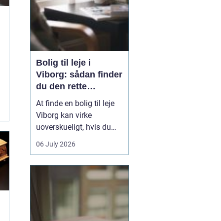
Bolig til leje i
Viborg: sådan finder
du den rette
lejlighed
At finde en bolig til leje
Viborg kan virke
g
uoverskueligt, hvis du
ikke kender byen eller det
06 July 2026
lokale boligmarked. Der
er mange muligheder,
priserne varierer, og
områderne har hver
deres særpræg. Med en
klar plan, lidt viden om