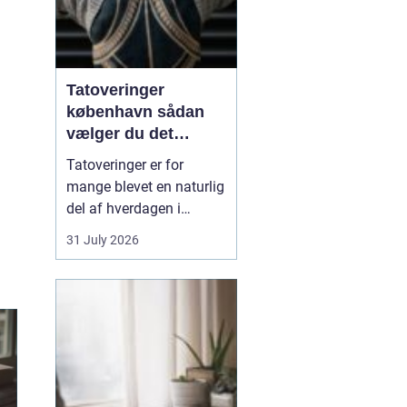
Tatoveringer
københavn sådan
vælger du det
rigtige studie
Tatoveringer er for
mange blevet en naturlig
del af hverdagen i
København. Byen er fyldt
31 July 2026
med dygtige artister,
historiske studier og
moderne tatovørbutikker,
hvor stilarter og udtryk
spænder vidt. Når man
søger efter ...