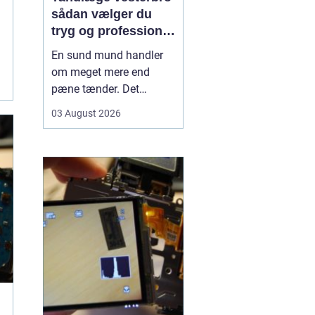
sådan vælger du
tryg og professionel
tandpleje
En sund mund handler
om meget mere end
pæne tænder. Det
påvirker både din
03 August 2026
hverdag, din selvtillid og
dit generelle helbred. Når
du
leder efter tandlæge
vesterbro
, møder du
derfor mange
valgmuligheder m...