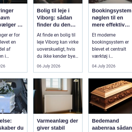
ringer
Bolig til leje i
Bookingsystem
havn
Viborg: sådan
nøglen til en
vælger du
finder du den
mere effektiv
tige
rette lejlighed
klinikhverdag
ger er for
At finde en bolig til
Et moderne
evet en
leje Viborg kan virke
bookingsystem er
del af
uoverskueligt, hvis
blevet et centralt
n i
du ikke kender byen
værktøj i
vn. Byen er
eller det lokale...
sundhedssektoren.
026
06 July 2026
04 July 2026
 dygtige...
Klinikker, praksis o
beh...
else:
Varmeanlæg der
Bedemand
skaber du
giver stabil
aabenraa sådan