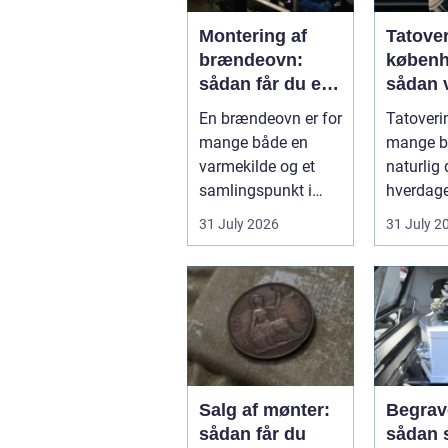
Montering af
Tatove
brændeovn:
køben
sådan får du et
sådan 
sikkert og smukt
det rig
En brændeovn er for
Tatoverin
resultat
studie
mange både en
mange bl
varmekilde og et
naturlig 
samlingspunkt i
hverdage
hjemmet.
Københa
31 July 2026
31 July 2
Flammerne gi...
fyldt med
Salg af mønter:
Begrav
sådan får du
sådan 