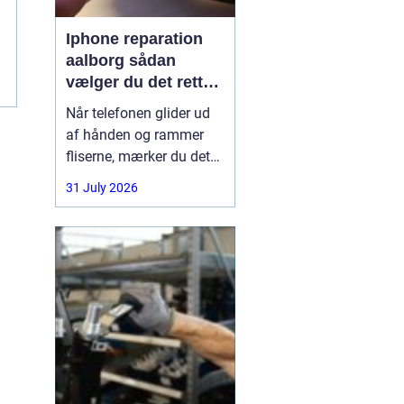
Iphone reparation
aalborg sådan
vælger du det rette
værksted
Når telefonen glider ud
af hånden og rammer
fliserne, mærker du det
med det samme.
31 July 2026
Skærmen splintrer, lyden
forsvinder, eller batteriet
står af midt på dagen.
For mange i Aalborg er
mobilen helt central i
både arbejde, studie og
hverdag. Derfor