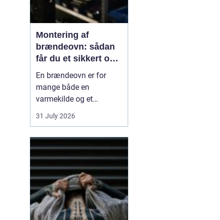
Montering af
brændeovn: sådan
får du et sikkert og
smukt resultat
En brændeovn er for
mange både en
varmekilde og et
samlingspunkt i
31 July 2026
hjemmet. Flammerne
giver ro, og varmen kan
mærkes i hele rummet.
Men montering af
brændeovn er ikke noget,
man bør kaste sig ud i
uden viden og
planl&ae...