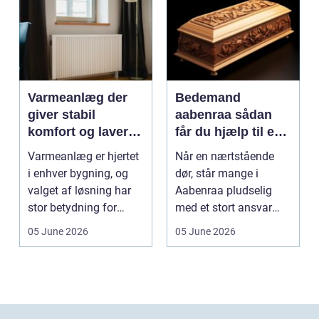
Varmeanlæg der
Bedemand
giver stabil
aabenraa sådan
komfort og lavere
får du hjælp til en
energiregning
værdig afsked
Varmeanlæg er hjertet
Når en nærtstående
i enhver bygning, og
dør, står mange i
valget af løsning har
Aabenraa pludselig
stor betydning for
med et stort ansvar
b&a...
midt i sorgen.
05 June 2026
05 June 2026
Praktiske...