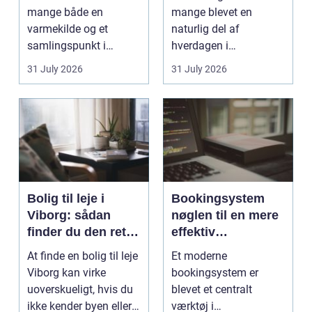
mange både en
mange blevet en
varmekilde og et
naturlig del af
samlingspunkt i
hverdagen i
hjemmet. Flammerne
København. Byen er
31 July 2026
31 July 2026
gi...
fyldt med dygtige...
Bolig til leje i
Bookingsystem
Viborg: sådan
nøglen til en mere
finder du den rette
effektiv
lejlighed
klinikhverdag
At finde en bolig til leje
Et moderne
Viborg kan virke
bookingsystem er
uoverskueligt, hvis du
blevet et centralt
ikke kender byen eller
værktøj i