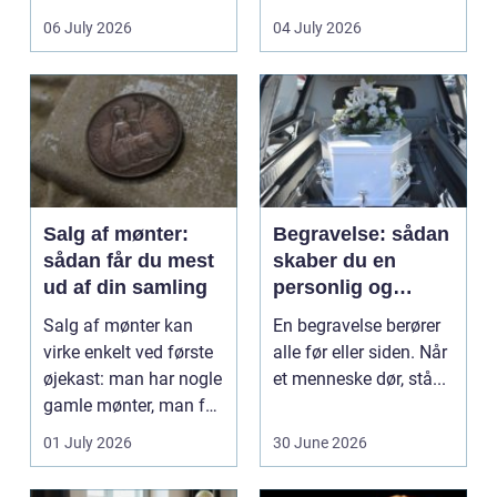
det lokale...
sundhedssektoren.
06 July 2026
04 July 2026
Klinikker, praksis og
beh...
Salg af mønter:
Begravelse: sådan
sådan får du mest
skaber du en
ud af din samling
personlig og
respektfuld afsked
Salg af mønter kan
En begravelse berører
virke enkelt ved første
alle før eller siden. Når
øjekast: man har nogle
et menneske dør, stå...
gamle mønter, man får
dem vurderet...
01 July 2026
30 June 2026