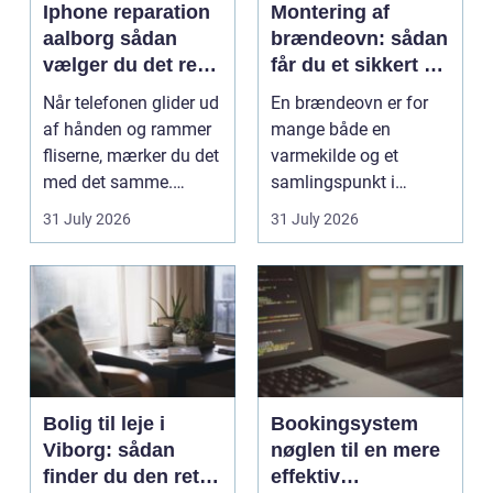
Iphone reparation
Montering af
aalborg sådan
brændeovn: sådan
vælger du det rette
får du et sikkert og
værksted
smukt resultat
Når telefonen glider ud
En brændeovn er for
af hånden og rammer
mange både en
fliserne, mærker du det
varmekilde og et
med det samme.
samlingspunkt i
Skærmen splintrer...
hjemmet. Flammerne
31 July 2026
31 July 2026
gi...
Bolig til leje i
Bookingsystem
Viborg: sådan
nøglen til en mere
finder du den rette
effektiv