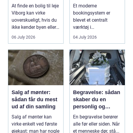
lejlighed
klinikhverdag
At finde en bolig til leje
Et moderne
Viborg kan virke
bookingsystem er
uoverskueligt, hvis du
blevet et centralt
ikke kender byen eller
værktøj i
det lokale...
sundhedssektoren.
06 July 2026
04 July 2026
Klinikker, praksis og
beh...
Salg af mønter:
Begravelse: sådan
sådan får du mest
skaber du en
ud af din samling
personlig og
respektfuld afsked
Salg af mønter kan
En begravelse berører
virke enkelt ved første
alle før eller siden. Når
øjekast: man har nogle
et menneske dør, stå...