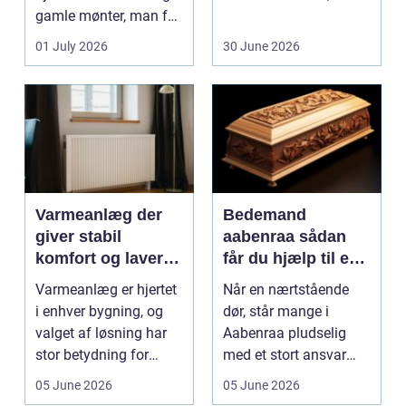
gamle mønter, man får
dem vurderet...
01 July 2026
30 June 2026
Varmeanlæg der
Bedemand
giver stabil
aabenraa sådan
komfort og lavere
får du hjælp til en
energiregning
værdig afsked
Varmeanlæg er hjertet
Når en nærtstående
i enhver bygning, og
dør, står mange i
valget af løsning har
Aabenraa pludselig
stor betydning for
med et stort ansvar
b&a...
midt i sorgen.
05 June 2026
05 June 2026
Praktiske...