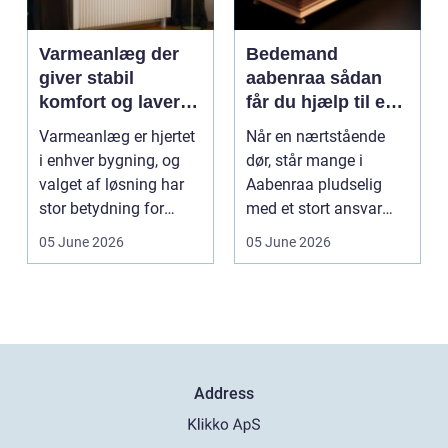
Varmeanlæg der
Bedemand
giver stabil
aabenraa sådan
komfort og lavere
får du hjælp til en
energiregning
værdig afsked
Varmeanlæg er hjertet
Når en nærtstående
i enhver bygning, og
dør, står mange i
valget af løsning har
Aabenraa pludselig
stor betydning for
med et stort ansvar
b&a...
midt i sorgen.
05 June 2026
05 June 2026
Praktiske...
Address