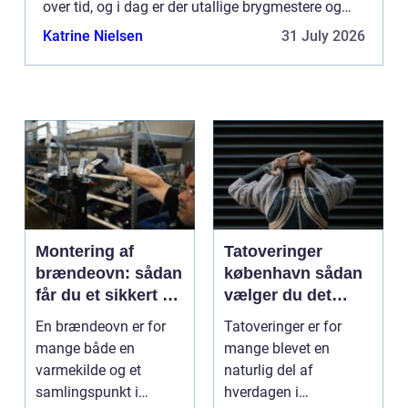
over tid, og i dag er der utallige brygmestere og
entusiaster over hele verden, der nyder at skabe
Katrine Nielsen
31 July 2026
deres...
Montering af
Tatoveringer
brændeovn: sådan
københavn sådan
får du et sikkert og
vælger du det
smukt resultat
rigtige studie
En brændeovn er for
Tatoveringer er for
mange både en
mange blevet en
varmekilde og et
naturlig del af
samlingspunkt i
hverdagen i