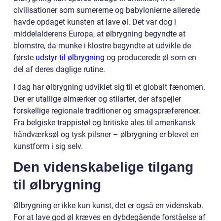
civilisationer som sumererne og babylonierne allerede
havde opdaget kunsten at lave øl. Det var dog i
middelalderens Europa, at ølbrygning begyndte at
blomstre, da munke i klostre begyndte at udvikle de
første
udstyr til ølbrygning
og producerede øl som en
del af deres daglige rutine.
I dag har ølbrygning udviklet sig til et globalt fænomen.
Der er utallige ølmærker og stilarter, der afspejler
forskellige regionale traditioner og smagspræferencer.
Fra belgiske trappistøl og britiske ales til amerikansk
håndværksøl og tysk pilsner – ølbrygning er blevet en
kunstform i sig selv.
Den videnskabelige tilgang
til ølbrygning
Ølbrygning er ikke kun kunst, det er også en videnskab.
For at lave god øl kræves en dybdegående forståelse af