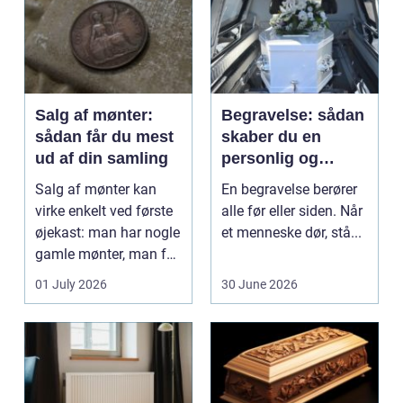
Salg af mønter:
Begravelse: sådan
sådan får du mest
skaber du en
ud af din samling
personlig og
respektfuld afsked
Salg af mønter kan
En begravelse berører
virke enkelt ved første
alle før eller siden. Når
øjekast: man har nogle
et menneske dør, stå...
gamle mønter, man får
dem vurderet...
01 July 2026
30 June 2026