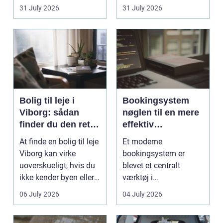
hjemmet. Flammerne
København. Byen er
31 July 2026
31 July 2026
gi...
fyldt med dygtige...
Bolig til leje i
Bookingsystem
Viborg: sådan
nøglen til en mere
finder du den rette
effektiv
lejlighed
klinikhverdag
At finde en bolig til leje
Et moderne
Viborg kan virke
bookingsystem er
uoverskueligt, hvis du
blevet et centralt
ikke kender byen eller
værktøj i
det lokale...
sundhedssektoren.
06 July 2026
04 July 2026
Klinikker, praksis og
beh...