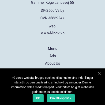
web:
www.klikko.dk
Menu
Ads
About Us
Cookies
På vores website bruges cookies til at huske dine indstillinger,
Contact
statistik og personalisering af indhold og annoncer. Denne
Sitemap
information deles med tredjepart. Ved fortsat brug af websiden
godkender du cookiepolitikken.
Ok
Privatlivspolitik