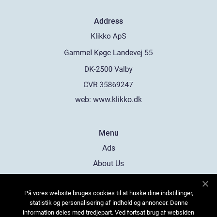
Address
web:
www.klikko.dk
Menu
Ads
About Us
Cookies
På vores website bruges cookies til at huske dine indstillinger,
Contact
statistik og personalisering af indhold og annoncer. Denne
Sitemap
information deles med tredjepart. Ved fortsat brug af websiden