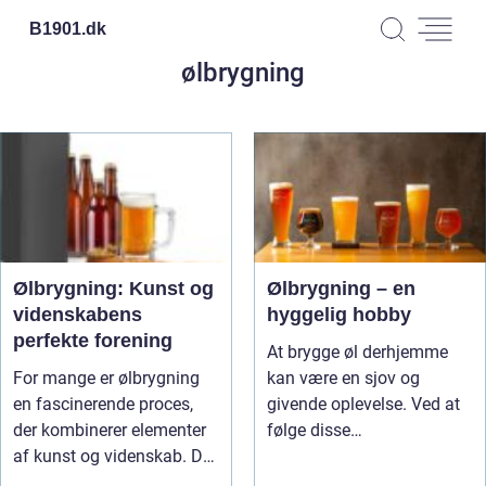
B1901.
dk
ølbrygning
Ølbrygning: Kunst og
Ølbrygning – en
videnskabens
hyggelig hobby
perfekte forening
At brygge øl derhjemme
For mange er ølbrygning
kan være en sjov og
en fascinerende proces,
givende oplevelse. Ved at
der kombinerer elementer
følge disse
af kunst og videnskab. Det
grundlæggende tips ...
...