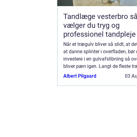
Tandlæge vesterbro sådan
vælger du tryg og
professionel tandpleje
Når et trægulv bliver så slidt, at d
at danne splinter i overfladen, bør
investere i en gulvafslibning så ov
bliver pæn igen. Langt de fleste t
tåler, uanset type og tr&ael...
Albert Pilgaard
03 A