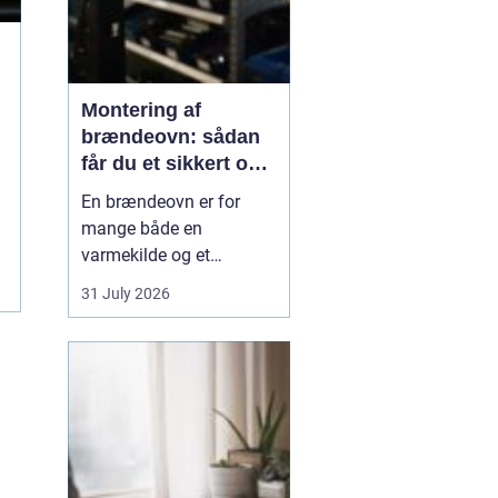
Montering af
brændeovn: sådan
får du et sikkert og
smukt resultat
En brændeovn er for
mange både en
varmekilde og et
samlingspunkt i
31 July 2026
hjemmet. Flammerne
giver ro, og varmen kan
mærkes i hele rummet.
Men montering af
brændeovn er ikke noget,
man bør kaste sig ud i
uden viden og
planl&ae...