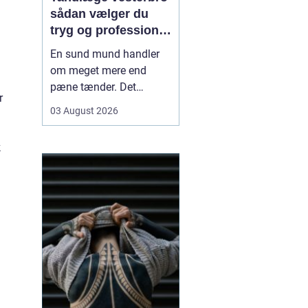
sådan vælger du
tryg og professionel
tandpleje
En sund mund handler
om meget mere end
pæne tænder. Det
r
påvirker både din
03 August 2026
hverdag, din selvtillid og
dit generelle helbred. Når
k
du
leder efter tandlæge
vesterbro
, møder du
derfor mange
valgmuligheder m...