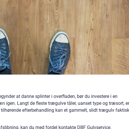
begynder at danne splinter i overfladen, bør du investere i en
n igen. Langt de fleste trægulve tåler, uanset type og træsort, e
tilhørende efterbehandling kan et gammelt, slidt trægulv faktis
afslibning, kan du med fordel kontakte DBF Gulvservice.