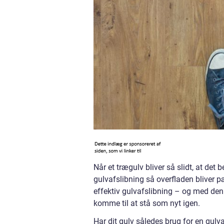
Når et trægulv bliver så slidt, at det 
gulvafslibning så overfladen bliver pæ
effektiv gulvafslibning – og med den 
komme til at stå som nyt igen.
Har dit gulv således brug for en gulv