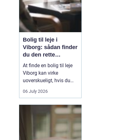
Bolig til leje i
Viborg: sådan finder
du den rette
lejlighed
At finde en bolig til leje
Viborg kan virke
uoverskueligt, hvis du
ikke kender byen eller det
06 July 2026
lokale boligmarked. Der
er mange muligheder,
priserne varierer, og
områderne har hver
deres særpræg. Med en
klar plan, lidt viden om