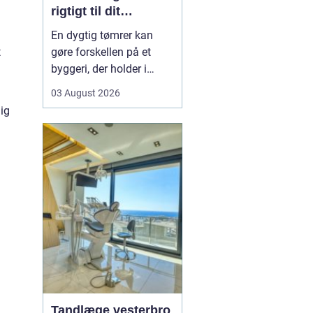
rigtigt til dit
byggeprojekt
En dygtig tømrer kan
gøre forskellen på et
t
byggeri, der holder i
årevis, og et projekt, der
03 August 2026
giver dig problemer igen
dig
og igen. Når du leder
efter en tømrer i
Hvidovre, handler det
derfor ikke kun om pris.
Det handler om kvalitet,
tryghed og gode løsni...
Tandlæge vesterbro