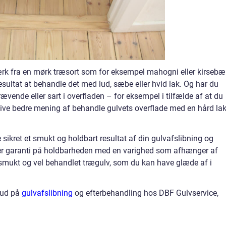
ærk fra en mørk træsort som for eksempel mahogni eller kirsebæ
resultat at behandle det med lud, sæbe eller hvid lak. Og har du
rævende eller sart i overfladen – for eksempel i tilfælde af at du
 give bedre mening af behandle gulvets overflade med en hård la
 sikret et smukt og holdbart resultat af din gulvafslibning og
er garanti på holdbarheden med en varighed som afhænger af
smukt og vel behandlet trægulv, som du kan have glæde af i
bud på
gulvafslibning
og efterbehandling hos DBF Gulvservice,