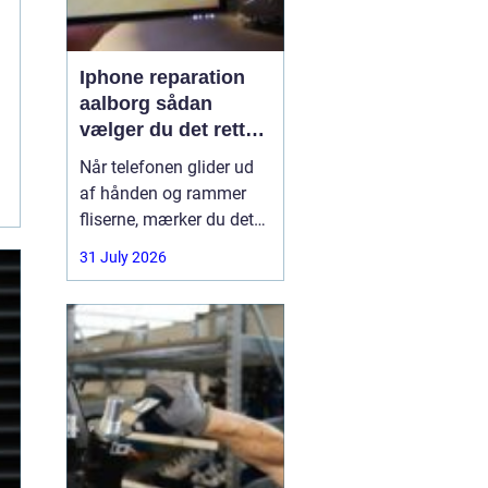
Iphone reparation
aalborg sådan
vælger du det rette
værksted
Når telefonen glider ud
af hånden og rammer
fliserne, mærker du det
med det samme.
31 July 2026
Skærmen splintrer, lyden
forsvinder, eller batteriet
står af midt på dagen.
For mange i Aalborg er
mobilen helt central i
både arbejde, studie og
hverdag. Derfor