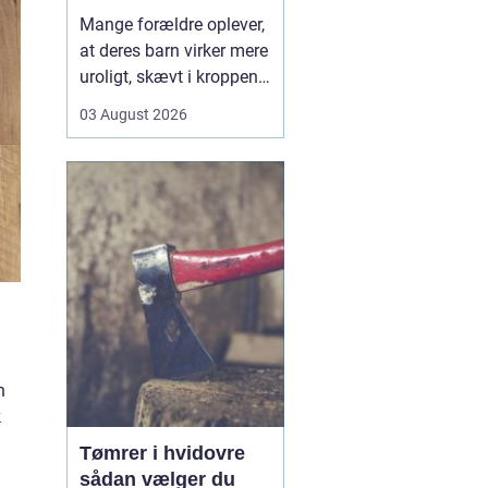
opmærksomhed
Mange forældre oplever,
at deres barn virker mere
uroligt, skævt i kroppen
eller klager over smerter,
03 August 2026
uden at der er en klar
forklaring. Her kan en
børnekiropraktor være en
mulighed. En kiropraktor
med særlig erfaring i...
n
k
Tømrer i hvidovre
sådan vælger du