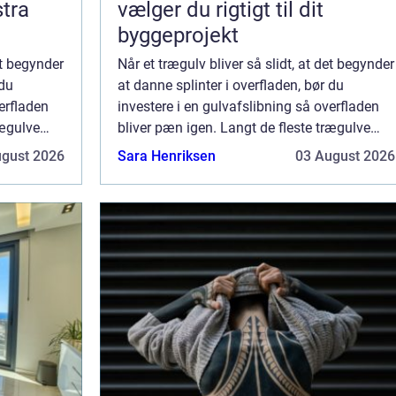
stra
vælger du rigtigt til dit
byggeprojekt
et begynder
Når et trægulv bliver så slidt, at det begynder
 du
at danne splinter i overfladen, bør du
erfladen
investere i en gulvafslibning så overfladen
rægulve
bliver pæn igen. Langt de fleste trægulve
tåler, uanset type og tr&ael...
ugust 2026
Sara Henriksen
03 August 2026