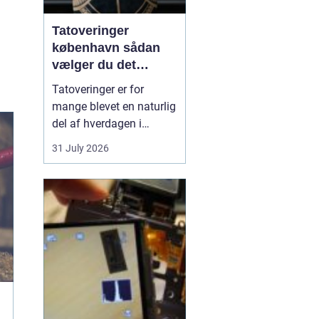
Tatoveringer
københavn sådan
vælger du det
rigtige studie
Tatoveringer er for
mange blevet en naturlig
del af hverdagen i
København. Byen er fyldt
31 July 2026
med dygtige artister,
historiske studier og
moderne tatovørbutikker,
hvor stilarter og udtryk
spænder vidt. Når man
søger efter ...