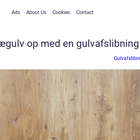
Ads
About Us
Cookies
Contact
trægulv op med en gulvafslibning
Gulvafslibn