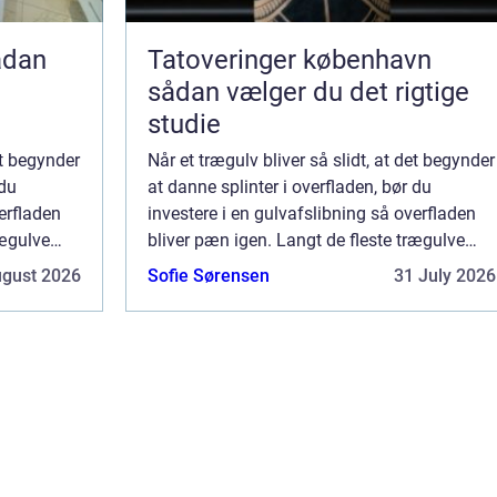
Tatoveringer københavn
sådan vælger du det rigtige
studie
et begynder
Når et trægulv bliver så slidt, at det begynder
 du
at danne splinter i overfladen, bør du
erfladen
investere i en gulvafslibning så overfladen
rægulve
bliver pæn igen. Langt de fleste trægulve
tåler, uanset type og tr&ael...
ugust 2026
Sofie Sørensen
31 July 2026