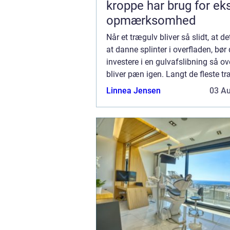
kroppe har brug for ek
opmærksomhed
Når et trægulv bliver så slidt, at d
at danne splinter i overfladen, bør
investere i en gulvafslibning så ov
bliver pæn igen. Langt de fleste t
tåler, uanset type og tr&ael...
Linnea Jensen
03 A