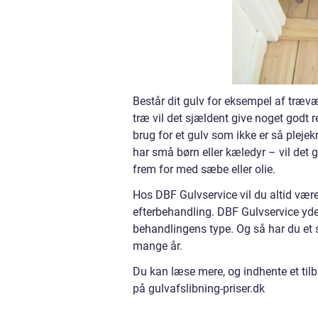
Består dit gulv for eksempel af træv
træ vil det sjældent give noget godt 
brug for et gulv som ikke er så plejek
har små børn eller kæledyr – vil det
frem for med sæbe eller olie.
Hos DBF Gulvservice vil du altid være
efterbehandling. DBF Gulvservice yd
behandlingens type. Og så har du et 
mange år.
Du kan læse mere, og indhente et til
på gulvafslibning-priser.dk