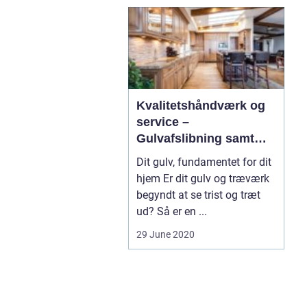
Kvalitetshåndværk og
service –
Gulvafslibning samt
afhøvlning, til gode
Dit gulv, fundamentet for dit
priser
hjem Er dit gulv og træværk
begyndt at se trist og træt
ud? Så er en ...
29 June 2020