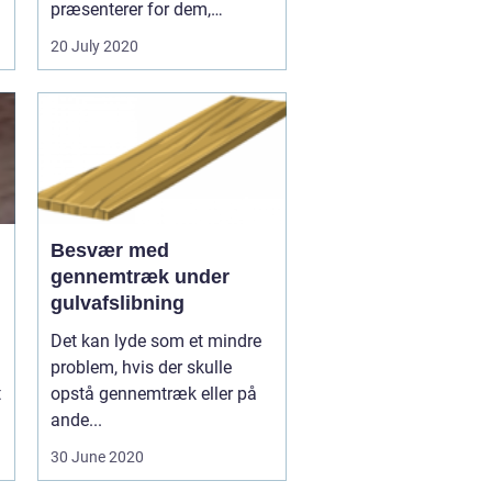
præsenterer for dem,
hvordan standen er p&a...
20 July 2020
Besvær med
gennemtræk under
gulvafslibning
Det kan lyde som et mindre
problem, hvis der skulle
t
opstå gennemtræk eller på
ande...
30 June 2020