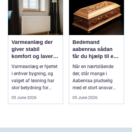
Varmeanlæg der
Bedemand
giver stabil
aabenraa sådan
komfort og lavere
får du hjælp til en
energiregning
værdig afsked
Varmeanlæg er hjertet
Når en nærtstående
i enhver bygning, og
dør, står mange i
valget af løsning har
Aabenraa pludselig
stor betydning for
med et stort ansvar
b&a...
midt i sorgen.
05 June 2026
05 June 2026
Praktiske...