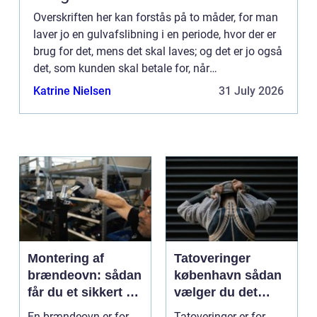
Overskriften her kan forstås på to måder, for man
laver jo en gulvafslibning i en periode, hvor der er
brug for det, mens det skal laves; og det er jo også
det, som kunden skal betale for, når
vedkommende er tilfreds med...
Katrine Nielsen
31 July 2026
Montering af
Tatoveringer
brændeovn: sådan
københavn sådan
får du et sikkert og
vælger du det
smukt resultat
rigtige studie
En brændeovn er for
Tatoveringer er for