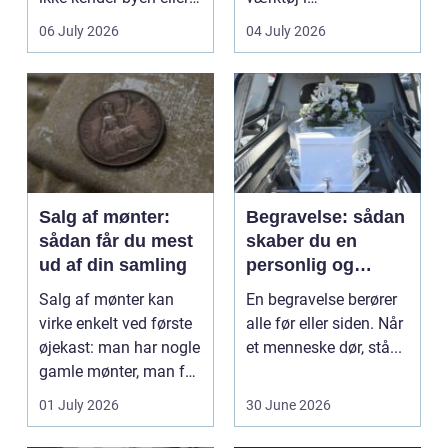
det lokale...
sundhedssektoren.
06 July 2026
04 July 2026
Klinikker, praksis og
beh...
Salg af mønter:
Begravelse: sådan
sådan får du mest
skaber du en
ud af din samling
personlig og
respektfuld afsked
Salg af mønter kan
En begravelse berører
virke enkelt ved første
alle før eller siden. Når
øjekast: man har nogle
et menneske dør, stå...
gamle mønter, man får
dem vurderet...
01 July 2026
30 June 2026