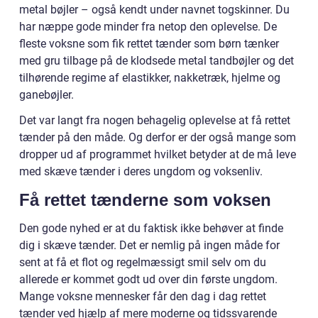
metal bøjler – også kendt under navnet togskinner. Du
har næppe gode minder fra netop den oplevelse. De
fleste voksne som fik rettet tænder som børn tænker
med gru tilbage på de klodsede metal tandbøjler og det
tilhørende regime af elastikker, nakketræk, hjelme og
ganebøjler.
Det var langt fra nogen behagelig oplevelse at få rettet
tænder på den måde. Og derfor er der også mange som
dropper ud af programmet hvilket betyder at de må leve
med skæve tænder i deres ungdom og voksenliv.
Få rettet tænderne som voksen
Den gode nyhed er at du faktisk ikke behøver at finde
dig i skæve tænder. Det er nemlig på ingen måde for
sent at få et flot og regelmæssigt smil selv om du
allerede er kommet godt ud over din første ungdom.
Mange voksne mennesker får den dag i dag rettet
tænder ved hjælp af mere moderne og tidssvarende