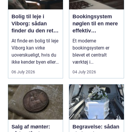
Bolig til leje i
Bookingsystem
Viborg: sådan
nøglen til en mere
finder du den rette
effektiv
lejlighed
klinikhverdag
At finde en bolig til leje
Et moderne
Viborg kan virke
bookingsystem er
uoverskueligt, hvis du
blevet et centralt
ikke kender byen eller
værktøj i
det lokale...
sundhedssektoren.
06 July 2026
04 July 2026
Klinikker, praksis og
beh...
Salg af mønter:
Begravelse: sådan