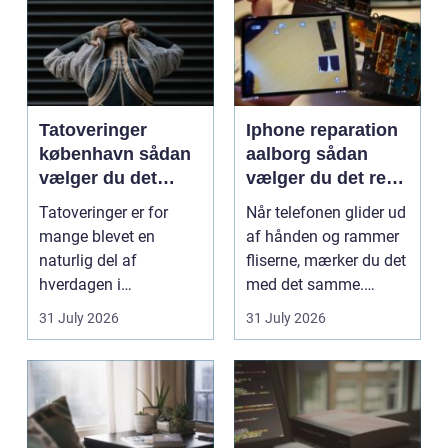
Tatoveringer
Iphone reparation
københavn sådan
aalborg sådan
vælger du det
vælger du det rette
rigtige studie
værksted
Tatoveringer er for
Når telefonen glider ud
mange blevet en
af hånden og rammer
naturlig del af
fliserne, mærker du det
hverdagen i
med det samme.
København. Byen er
Skærmen splintrer...
31 July 2026
31 July 2026
fyldt med dygtige...