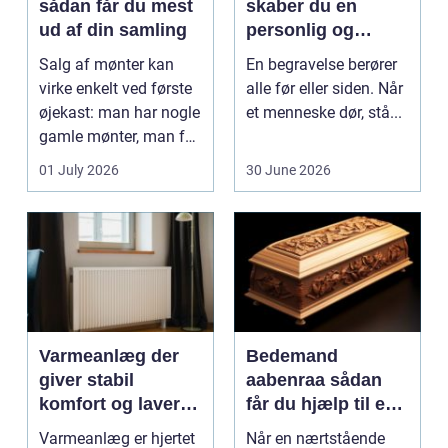
sådan får du mest
skaber du en
ud af din samling
personlig og
respektfuld afsked
Salg af mønter kan
En begravelse berører
virke enkelt ved første
alle før eller siden. Når
øjekast: man har nogle
et menneske dør, stå...
gamle mønter, man får
dem vurderet...
01 July 2026
30 June 2026
Varmeanlæg der
Bedemand
giver stabil
aabenraa sådan
komfort og lavere
får du hjælp til en
energiregning
værdig afsked
Varmeanlæg er hjertet
Når en nærtstående