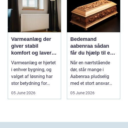
Varmeanlæg der
Bedemand
giver stabil
aabenraa sådan
komfort og lavere
får du hjælp til en
energiregning
værdig afsked
Varmeanlæg er hjertet
Når en nærtstående
i enhver bygning, og
dør, står mange i
valget af løsning har
Aabenraa pludselig
stor betydning for
med et stort ansvar
b&a...
midt i sorgen.
05 June 2026
05 June 2026
Praktiske...