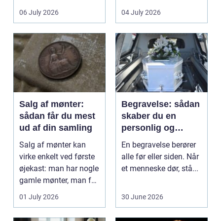
det lokale...
sundhedssektoren.
06 July 2026
04 July 2026
Klinikker, praksis og
beh...
Salg af mønter:
Begravelse: sådan
sådan får du mest
skaber du en
ud af din samling
personlig og
respektfuld afsked
Salg af mønter kan
En begravelse berører
virke enkelt ved første
alle før eller siden. Når
øjekast: man har nogle
et menneske dør, stå...
gamle mønter, man får
dem vurderet...
01 July 2026
30 June 2026