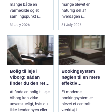
mange både en
mange blevet en
varmekilde og et
naturlig del af
samlingspunkt i
hverdagen i
hjemmet. Flammerne
København. Byen er
31 July 2026
31 July 2026
gi...
fyldt med dygtige...
Bolig til leje i
Bookingsystem
Viborg: sådan
nøglen til en mere
finder du den rette
effektiv
lejlighed
klinikhverdag
At finde en bolig til leje
Et moderne
Viborg kan virke
bookingsystem er
uoverskueligt, hvis du
blevet et centralt
ikke kender byen eller
værktøj i