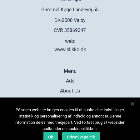
web:
www.klikko.dk
Menu
Ads
About Us
Cookies
På vores website bruges cookies til at huske dine indstillinger,
Contact
statistik og personalisering af indhold og annoncer. Denne
Sitemap
information deles med tredjepart. Ved fortsat brug af websiden
godkender du cookiepolitikken.
Ok
Privatlivspolitik