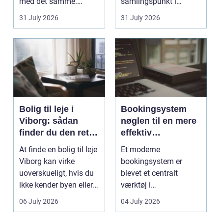
med det samme.
samlingspunkt i
Skærmen splintrer...
hjemmet. Flammerne
31 July 2026
31 July 2026
gi...
Bolig til leje i
Bookingsystem
Viborg: sådan
nøglen til en mere
finder du den rette
effektiv
lejlighed
klinikhverdag
At finde en bolig til leje
Et moderne
Viborg kan virke
bookingsystem er
uoverskueligt, hvis du
blevet et centralt
ikke kender byen eller
værktøj i
det lokale...
sundhedssektoren.
06 July 2026
04 July 2026
Klinikker, praksis og