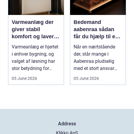
Varmeanlæg der
Bedemand
giver stabil
aabenraa sådan
komfort og lavere
får du hjælp til en
energiregning
værdig afsked
Varmeanlæg er hjertet
Når en nærtstående
i enhver bygning, og
dør, står mange i
valget af løsning har
Aabenraa pludselig
stor betydning for
med et stort ansvar
b&a...
midt i sorgen.
05 June 2026
05 June 2026
Praktiske...
Address