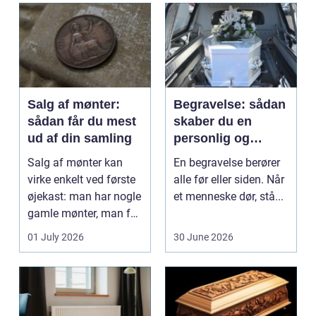
beh...
Salg af mønter:
Begravelse: sådan
sådan får du mest
skaber du en
ud af din samling
personlig og
respektfuld afsked
Salg af mønter kan
En begravelse berører
virke enkelt ved første
alle før eller siden. Når
øjekast: man har nogle
et menneske dør, stå...
gamle mønter, man får
dem vurderet...
01 July 2026
30 June 2026