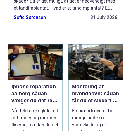
skade? Så er det muligt, at det er nødvendigt med
et tandimplantat. Hvad er et tandimplantat? Et
tandimplantat er en erstatning for en hel tand,
Sofie Sørensen
31 July 2026
med rod...
Iphone reparation
Montering af
aalborg sådan
brændeovn: sådan
vælger du det rette
får du et sikkert og
værksted
smukt resultat
Når telefonen glider ud
En brændeovn er for
af hånden og rammer
mange både en
fliserne, mærker du det
varmekilde og et