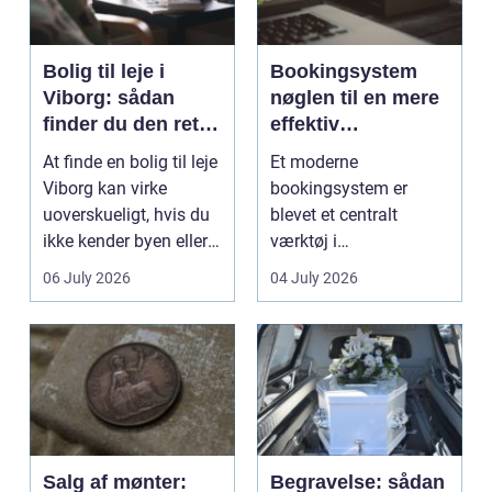
Bolig til leje i
Bookingsystem
Viborg: sådan
nøglen til en mere
finder du den rette
effektiv
lejlighed
klinikhverdag
At finde en bolig til leje
Et moderne
Viborg kan virke
bookingsystem er
uoverskueligt, hvis du
blevet et centralt
ikke kender byen eller
værktøj i
det lokale...
sundhedssektoren.
06 July 2026
04 July 2026
Klinikker, praksis og
beh...
Salg af mønter:
Begravelse: sådan