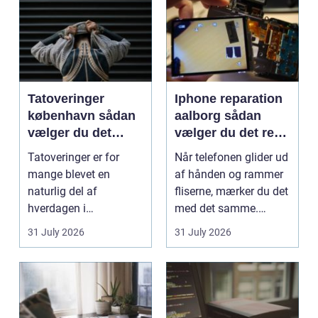
Tatoveringer
Iphone reparation
københavn sådan
aalborg sådan
vælger du det
vælger du det rette
rigtige studie
værksted
Tatoveringer er for
Når telefonen glider ud
mange blevet en
af hånden og rammer
naturlig del af
fliserne, mærker du det
hverdagen i
med det samme.
København. Byen er
Skærmen splintrer...
31 July 2026
31 July 2026
fyldt med dygtige...