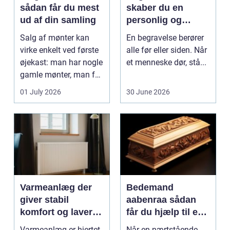
sådan får du mest
skaber du en
ud af din samling
personlig og
respektfuld afsked
Salg af mønter kan
En begravelse berører
virke enkelt ved første
alle før eller siden. Når
øjekast: man har nogle
et menneske dør, stå...
gamle mønter, man får
dem vurderet...
01 July 2026
30 June 2026
Varmeanlæg der
Bedemand
giver stabil
aabenraa sådan
komfort og lavere
får du hjælp til en
energiregning
værdig afsked
Varmeanlæg er hjertet
Når en nærtstående