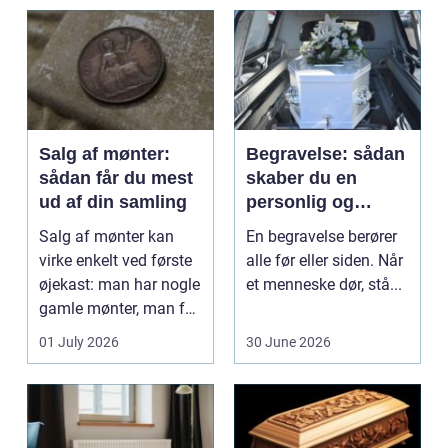
beh...
Salg af mønter:
Begravelse: sådan
sådan får du mest
skaber du en
ud af din samling
personlig og
respektfuld afsked
Salg af mønter kan
En begravelse berører
virke enkelt ved første
alle før eller siden. Når
øjekast: man har nogle
et menneske dør, stå...
gamle mønter, man får
dem vurderet...
01 July 2026
30 June 2026