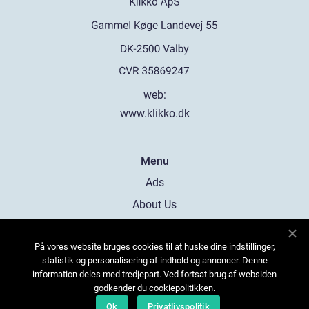
web:
www.klikko.dk
Menu
Ads
About Us
Cookies
På vores website bruges cookies til at huske dine indstillinger,
Contact
statistik og personalisering af indhold og annoncer. Denne
Sitemap
information deles med tredjepart. Ved fortsat brug af websiden
godkender du cookiepolitikken.
Ok
Privatlivspolitik