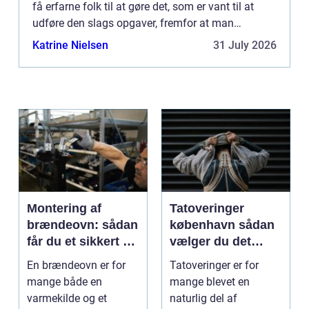
få erfarne folk til at gøre det, som er vant til at
udføre den slags opgaver, fremfor at man
forsøger sig med at g&...
Katrine Nielsen
31 July 2026
Montering af
Tatoveringer
brændeovn: sådan
københavn sådan
får du et sikkert og
vælger du det
smukt resultat
rigtige studie
En brændeovn er for
Tatoveringer er for
mange både en
mange blevet en
varmekilde og et
naturlig del af