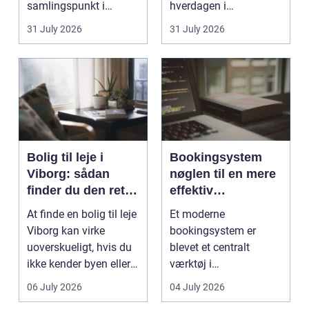
samlingspunkt i
hverdagen i
hjemmet. Flammerne
København. Byen er
31 July 2026
31 July 2026
gi...
fyldt med dygtige...
Bolig til leje i
Bookingsystem
Viborg: sådan
nøglen til en mere
finder du den rette
effektiv
lejlighed
klinikhverdag
At finde en bolig til leje
Et moderne
Viborg kan virke
bookingsystem er
uoverskueligt, hvis du
blevet et centralt
ikke kender byen eller
værktøj i
det lokale...
sundhedssektoren.
06 July 2026
04 July 2026
Klinikker, praksis og