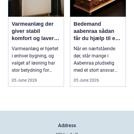
Varmeanlæg der
Bedemand
giver stabil
aabenraa sådan
komfort og lavere
får du hjælp til en
energiregning
værdig afsked
Varmeanlæg er hjertet
Når en nærtstående
i enhver bygning, og
dør, står mange i
valget af løsning har
Aabenraa pludselig
stor betydning for
med et stort ansvar
b&a...
midt i sorgen.
05 June 2026
05 June 2026
Praktiske...
Address