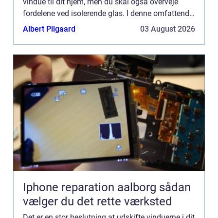
vindue til dit hjem, men du skal også overveje
fordelene ved isolerende glas. I denne omfattende
guide vil vi undersøge de forskellige typer vinduer
Albert Pilgaard
03 August 2026
o...
Iphone reparation aalborg sådan
vælger du det rette værksted
Det er en stor beslutning at udskifte vinduerne i dit