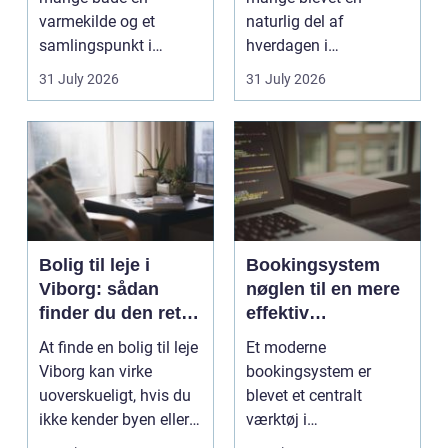
varmekilde og et
naturlig del af
samlingspunkt i
hverdagen i
hjemmet. Flammerne
København. Byen er
31 July 2026
31 July 2026
gi...
fyldt med dygtige...
Bolig til leje i
Bookingsystem
Viborg: sådan
nøglen til en mere
finder du den rette
effektiv
lejlighed
klinikhverdag
At finde en bolig til leje
Et moderne
Viborg kan virke
bookingsystem er
uoverskueligt, hvis du
blevet et centralt
ikke kender byen eller
værktøj i
det lokale...
sundhedssektoren.