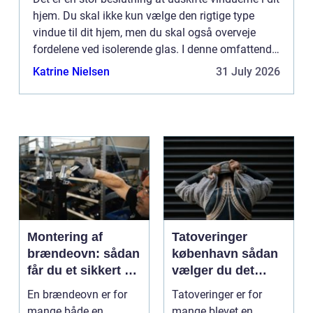
hjem. Du skal ikke kun vælge den rigtige type
vindue til dit hjem, men du skal også overveje
fordelene ved isolerende glas. I denne omfattende
guide vil vi undersøge de forskellige typer vinduer
Katrine Nielsen
31 July 2026
o...
Montering af
Tatoveringer
brændeovn: sådan
københavn sådan
får du et sikkert og
vælger du det
smukt resultat
rigtige studie
En brændeovn er for
Tatoveringer er for
mange både en
mange blevet en