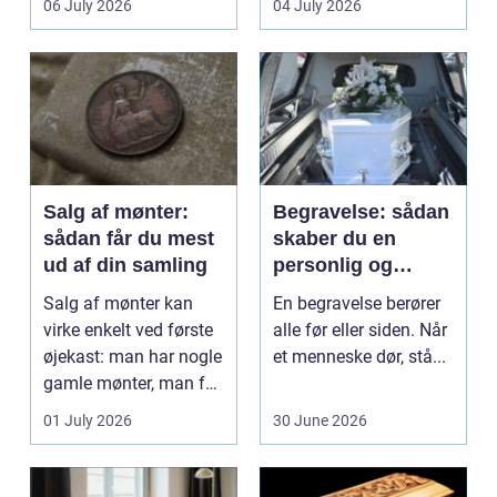
06 July 2026
04 July 2026
Klinikker, praksis og
beh...
Salg af mønter:
Begravelse: sådan
sådan får du mest
skaber du en
ud af din samling
personlig og
respektfuld afsked
Salg af mønter kan
En begravelse berører
virke enkelt ved første
alle før eller siden. Når
øjekast: man har nogle
et menneske dør, stå...
gamle mønter, man får
dem vurderet...
01 July 2026
30 June 2026