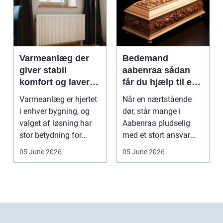
Varmeanlæg der
Bedemand
giver stabil
aabenraa sådan
komfort og lavere
får du hjælp til en
energiregning
værdig afsked
Varmeanlæg er hjertet
Når en nærtstående
i enhver bygning, og
dør, står mange i
valget af løsning har
Aabenraa pludselig
stor betydning for
med et stort ansvar
b&a...
midt i sorgen.
05 June 2026
05 June 2026
Praktiske...