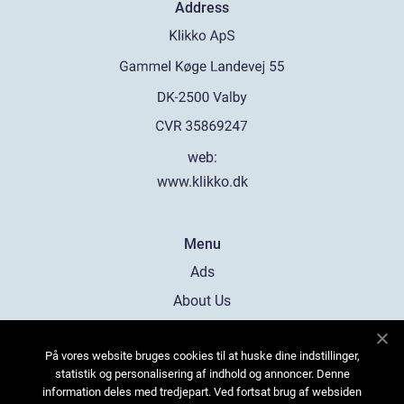
Address
web:
www.klikko.dk
Menu
Ads
About Us
Cookies
På vores website bruges cookies til at huske dine indstillinger,
Contact
statistik og personalisering af indhold og annoncer. Denne
Sitemap
information deles med tredjepart. Ved fortsat brug af websiden