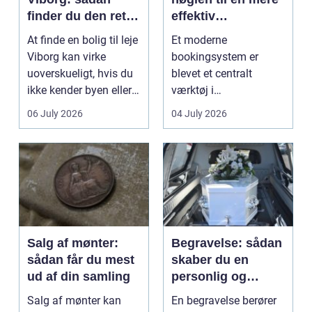
finder du den rette
effektiv
lejlighed
klinikhverdag
At finde en bolig til leje
Et moderne
Viborg kan virke
bookingsystem er
uoverskueligt, hvis du
blevet et centralt
ikke kender byen eller
værktøj i
det lokale...
sundhedssektoren.
06 July 2026
04 July 2026
Klinikker, praksis og
beh...
Salg af mønter:
Begravelse: sådan
sådan får du mest
skaber du en
ud af din samling
personlig og
respektfuld afsked
Salg af mønter kan
En begravelse berører