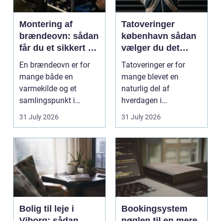
Montering af
Tatoveringer
brændeovn: sådan
københavn sådan
får du et sikkert og
vælger du det
smukt resultat
rigtige studie
En brændeovn er for
Tatoveringer er for
mange både en
mange blevet en
varmekilde og et
naturlig del af
samlingspunkt i
hverdagen i
hjemmet. Flammerne
København. Byen er
31 July 2026
31 July 2026
gi...
fyldt med dygtige...
Bolig til leje i
Bookingsystem
Viborg: sådan
nøglen til en mere