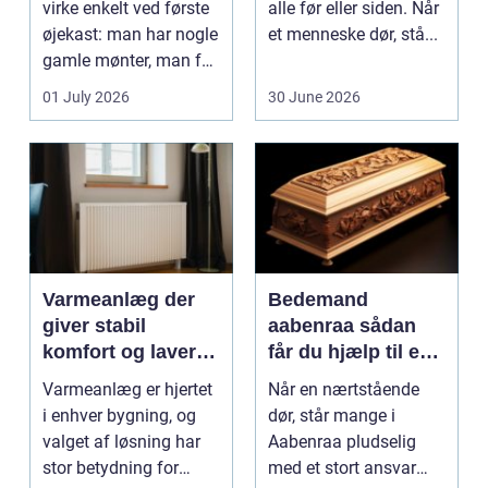
virke enkelt ved første
alle før eller siden. Når
øjekast: man har nogle
et menneske dør, stå...
gamle mønter, man får
dem vurderet...
01 July 2026
30 June 2026
Varmeanlæg der
Bedemand
giver stabil
aabenraa sådan
komfort og lavere
får du hjælp til en
energiregning
værdig afsked
Varmeanlæg er hjertet
Når en nærtstående
i enhver bygning, og
dør, står mange i
valget af løsning har
Aabenraa pludselig
stor betydning for
med et stort ansvar