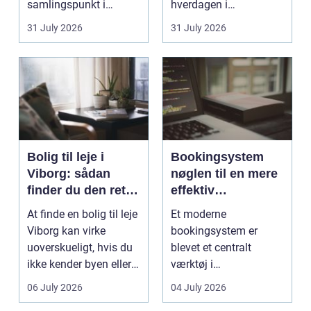
samlingspunkt i
hverdagen i
hjemmet. Flammerne
København. Byen er
31 July 2026
31 July 2026
gi...
fyldt med dygtige...
Bolig til leje i
Bookingsystem
Viborg: sådan
nøglen til en mere
finder du den rette
effektiv
lejlighed
klinikhverdag
At finde en bolig til leje
Et moderne
Viborg kan virke
bookingsystem er
uoverskueligt, hvis du
blevet et centralt
ikke kender byen eller
værktøj i
det lokale...
sundhedssektoren.
06 July 2026
04 July 2026
Klinikker, praksis og