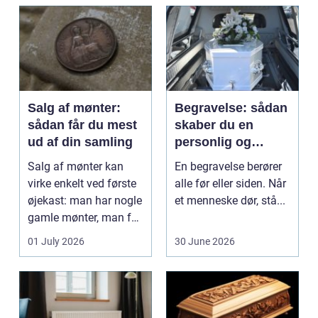
beh...
Salg af mønter:
Begravelse: sådan
sådan får du mest
skaber du en
ud af din samling
personlig og
respektfuld afsked
Salg af mønter kan
En begravelse berører
virke enkelt ved første
alle før eller siden. Når
øjekast: man har nogle
et menneske dør, stå...
gamle mønter, man får
dem vurderet...
01 July 2026
30 June 2026