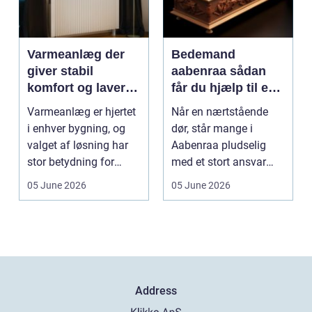
Varmeanlæg der
Bedemand
giver stabil
aabenraa sådan
komfort og lavere
får du hjælp til en
energiregning
værdig afsked
Varmeanlæg er hjertet
Når en nærtstående
i enhver bygning, og
dør, står mange i
valget af løsning har
Aabenraa pludselig
stor betydning for
med et stort ansvar
b&a...
midt i sorgen.
05 June 2026
05 June 2026
Praktiske...
Address