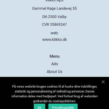
web:
www.klikko.dk
Menu
Ads
About Us
Cookies
På vores website bruges cookies til at huske dine indstillinger,
Contact
statistik og personalisering af indhold og annoncer. Denne
Sitemap
information deles med tredjepart. Ved fortsat brug af websiden
godkender du cookiepolitikken.
Ok
Privatlivspolitik