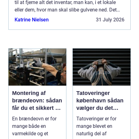
til at fjerne alt det inventar, man kan, i et lokale
eller dem, hvor man skal slibe gulvene ned. Det
giver jo sig selv...
Katrine Nielsen
31 July 2026
Montering af
Tatoveringer
brændeovn: sådan
københavn sådan
får du et sikkert og
vælger du det
smukt resultat
rigtige studie
En brændeovn er for
Tatoveringer er for
mange både en
mange blevet en
varmekilde og et
naturlig del af