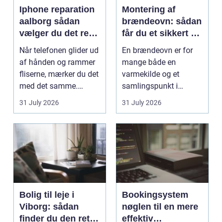
Iphone reparation
Montering af
aalborg sådan
brændeovn: sådan
vælger du det rette
får du et sikkert og
værksted
smukt resultat
Når telefonen glider ud
En brændeovn er for
af hånden og rammer
mange både en
fliserne, mærker du det
varmekilde og et
med det samme.
samlingspunkt i
Skærmen splintrer...
hjemmet. Flammerne
31 July 2026
31 July 2026
gi...
Bolig til leje i
Bookingsystem
Viborg: sådan
nøglen til en mere
finder du den rette
effektiv