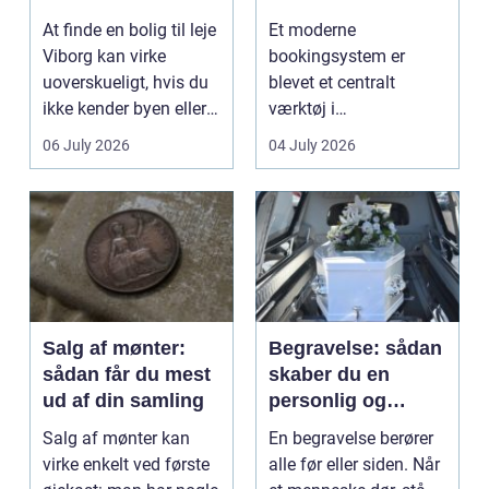
lejlighed
klinikhverdag
At finde en bolig til leje
Et moderne
Viborg kan virke
bookingsystem er
uoverskueligt, hvis du
blevet et centralt
ikke kender byen eller
værktøj i
det lokale...
sundhedssektoren.
06 July 2026
04 July 2026
Klinikker, praksis og
beh...
Salg af mønter:
Begravelse: sådan
sådan får du mest
skaber du en
ud af din samling
personlig og
respektfuld afsked
Salg af mønter kan
En begravelse berører
virke enkelt ved første
alle før eller siden. Når