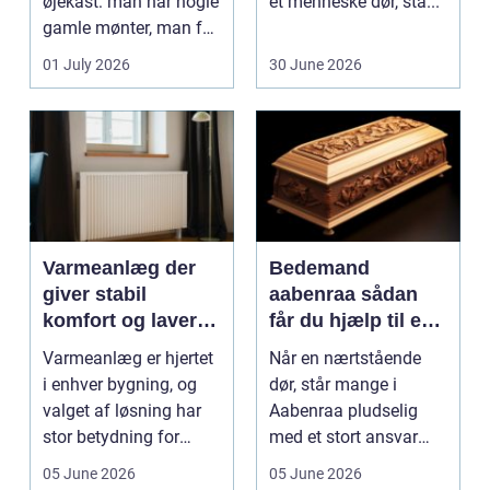
øjekast: man har nogle
et menneske dør, stå...
gamle mønter, man får
dem vurderet...
01 July 2026
30 June 2026
Varmeanlæg der
Bedemand
giver stabil
aabenraa sådan
komfort og lavere
får du hjælp til en
energiregning
værdig afsked
Varmeanlæg er hjertet
Når en nærtstående
i enhver bygning, og
dør, står mange i
valget af løsning har
Aabenraa pludselig
stor betydning for
med et stort ansvar
b&a...
midt i sorgen.
05 June 2026
05 June 2026
Praktiske...