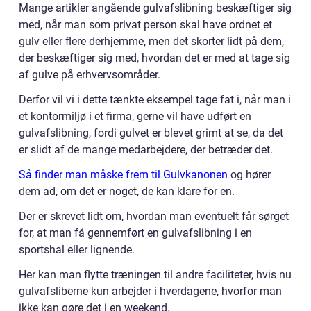
Mange artikler angående gulvafslibning beskæftiger sig
med, når man som privat person skal have ordnet et
gulv eller flere derhjemme, men det skorter lidt på dem,
der beskæftiger sig med, hvordan det er med at tage sig
af gulve på erhvervsområder.
Derfor vil vi i dette tænkte eksempel tage fat i, når man i
et kontormiljø i et firma, gerne vil have udført en
gulvafslibning, fordi gulvet er blevet grimt at se, da det
er slidt af de mange medarbejdere, der betræder det.
Så finder man måske frem til Gulvkanonen
og hører
dem ad, om det er noget, de kan klare for en.
Der er skrevet lidt om, hvordan man eventuelt får sørget
for, at man få gennemført en gulvafslibning i en
sportshal eller lignende.
Her kan man flytte træningen til andre faciliteter, hvis nu
gulvafsliberne kun arbejder i hverdagene, hvorfor man
ikke kan gøre det i en weekend.