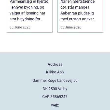
Varmeanlæg er hjertet
Når en nærtstående
i enhver bygning, og
dør, står mange i
valget af løsning har
Aabenraa pludselig
stor betydning for
med et stort ansvar
b&a...
midt i sorgen.
05 June 2026
05 June 2026
Praktiske...
Address
web: