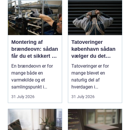
Montering af
Tatoveringer
brændeovn: sådan
københavn sådan
får du et sikkert og
vælger du det
smukt resultat
rigtige studie
En brændeovn er for
Tatoveringer er for
mange både en
mange blevet en
varmekilde og et
naturlig del af
samlingspunkt i
hverdagen i
hjemmet. Flammerne
København. Byen er
31 July 2026
31 July 2026
gi...
fyldt med dygtige...