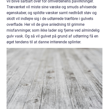
vil blive sårbart over for omverdenens påvirkninger.
Træværket vil miste sine væske og smuds afvisende
egenskaber, og spildte væsker samt nedtrådt støv og
skidt vil indlejre sig i de udtørrede træfibre i gulvets
overflade. Her vil de give anledning til grimme
misfarvninger, som ikke lader sig fjerne ved almindelig
gulv vask. Og så vil gulvet på grund af udtørring få en
øget tendens til at danne irriterende splinter.