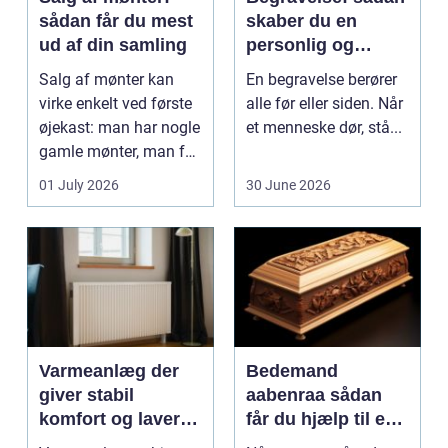
sådan får du mest
skaber du en
ud af din samling
personlig og
respektfuld afsked
Salg af mønter kan
En begravelse berører
virke enkelt ved første
alle før eller siden. Når
øjekast: man har nogle
et menneske dør, stå...
gamle mønter, man får
dem vurderet...
01 July 2026
30 June 2026
Varmeanlæg der
Bedemand
giver stabil
aabenraa sådan
komfort og lavere
får du hjælp til en
energiregning
værdig afsked