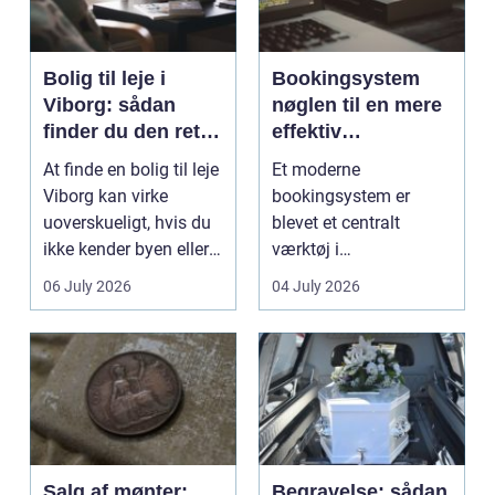
Bolig til leje i
Bookingsystem
Viborg: sådan
nøglen til en mere
finder du den rette
effektiv
lejlighed
klinikhverdag
At finde en bolig til leje
Et moderne
Viborg kan virke
bookingsystem er
uoverskueligt, hvis du
blevet et centralt
ikke kender byen eller
værktøj i
det lokale...
sundhedssektoren.
06 July 2026
04 July 2026
Klinikker, praksis og
beh...
Salg af mønter:
Begravelse: sådan