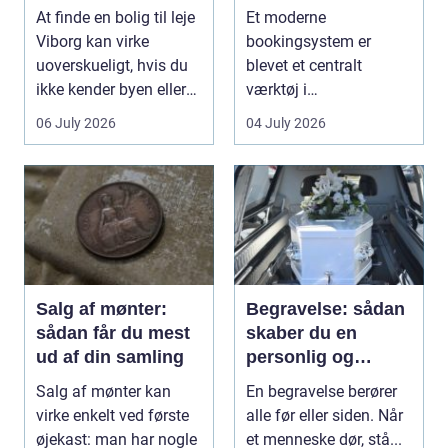
lejlighed
klinikhverdag
At finde en bolig til leje
Et moderne
Viborg kan virke
bookingsystem er
uoverskueligt, hvis du
blevet et centralt
ikke kender byen eller
værktøj i
det lokale...
sundhedssektoren.
06 July 2026
04 July 2026
Klinikker, praksis og
beh...
Salg af mønter:
Begravelse: sådan
sådan får du mest
skaber du en
ud af din samling
personlig og
respektfuld afsked
Salg af mønter kan
En begravelse berører
virke enkelt ved første
alle før eller siden. Når
øjekast: man har nogle
et menneske dør, stå...