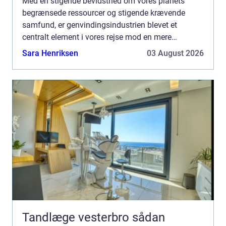
Med en stigende bevidsthed om vores planets
begrænsede ressourcer og stigende krævende
samfund, er genvindingsindustrien blevet et
centralt element i vores rejse mod en mere
bæredygtig fremtid. Udfordringen med at genbruge
Sara Henriksen
03 August 2026
materiale...
Tandlæge vesterbro sådan