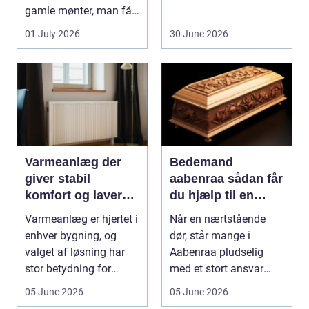
gamle mønter, man får
dem vurderet...
01 July 2026
30 June 2026
Varmeanlæg der
Bedemand
giver stabil
aabenraa sådan får
komfort og lavere
du hjælp til en
energiregning
værdig afsked
Varmeanlæg er hjertet i
Når en nærtstående
enhver bygning, og
dør, står mange i
valget af løsning har
Aabenraa pludselig
stor betydning for
med et stort ansvar
b&a...
midt i sorgen.
05 June 2026
05 June 2026
Praktiske...