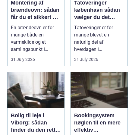
Montering af
Tatoveringer
brændeovn: sådan
københavn sådan
får du et sikkert og
vælger du det
smukt resultat
rigtige studie
En brændeovn er for
Tatoveringer er for
mange både en
mange blevet en
varmekilde og et
naturlig del af
samlingspunkt i
hverdagen i
hjemmet. Flammerne
København. Byen er
31 July 2026
31 July 2026
gi...
fyldt med dygtige...
Bolig til leje i
Bookingsystem
Viborg: sådan
nøglen til en mere
finder du den rette
effektiv