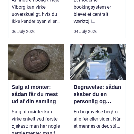
Viborg kan virke
bookingsystem er
uoverskueligt, hvis du
blevet et centralt
ikke kender byen eller
værktøj i
det lokale...
sundhedssektoren.
06 July 2026
04 July 2026
Klinikker, praksis og
beh...
Salg af mønter:
Begravelse: sådan
sådan får du mest
skaber du en
ud af din samling
personlig og
respektfuld afsked
Salg af mønter kan
En begravelse berører
virke enkelt ved første
alle før eller siden. Når
øjekast: man har nogle
et menneske dør, stå...
gamle mønter, man får