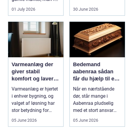
dem vurderet...
01 July 2026
30 June 2026
Varmeanlæg der
Bedemand
giver stabil
aabenraa sådan
komfort og lavere
får du hjælp til en
energiregning
værdig afsked
Varmeanlæg er hjertet
Når en nærtstående
i enhver bygning, og
dør, står mange i
valget af løsning har
Aabenraa pludselig
stor betydning for
med et stort ansvar
b&a...
midt i sorgen.
05 June 2026
05 June 2026
Praktiske...