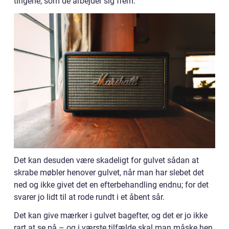
tingene, som de arbejder sig frem.
Det kan desuden være skadeligt for gulvet sådan at
skrabe møbler henover gulvet, når man har slebet det
ned og ikke givet det en efterbehandling endnu; for det
svarer jo lidt til at rode rundt i et åbent sår.
Det kan give mærker i gulvet bagefter, og det er jo ikke
rart at se på – og i værste tilfælde skal man måske hen