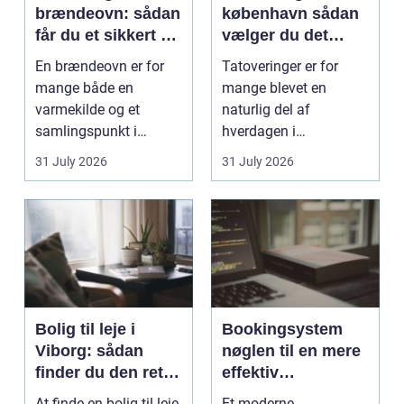
brændeovn: sådan
københavn sådan
får du et sikkert og
vælger du det
smukt resultat
rigtige studie
En brændeovn er for
Tatoveringer er for
mange både en
mange blevet en
varmekilde og et
naturlig del af
samlingspunkt i
hverdagen i
hjemmet. Flammerne
København. Byen er
31 July 2026
31 July 2026
gi...
fyldt med dygtige...
Bolig til leje i
Bookingsystem
Viborg: sådan
nøglen til en mere
finder du den rette
effektiv
lejlighed
klinikhverdag
At finde en bolig til leje
Et moderne