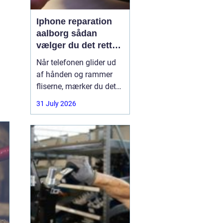
Iphone reparation
aalborg sådan
vælger du det rette
værksted
Når telefonen glider ud
af hånden og rammer
fliserne, mærker du det
med det samme.
31 July 2026
Skærmen splintrer, lyden
forsvinder, eller batteriet
står af midt på dagen.
For mange i Aalborg er
mobilen helt central i
både arbejde, studie og
hverdag. Derfor