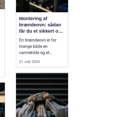
Montering af
brændeovn: sådan
får du et sikkert og
smukt resultat
En brændeovn er for
mange både en
varmekilde og et
samlingspunkt i
31 July 2026
hjemmet. Flammerne
giver ro, og varmen kan
mærkes i hele rummet.
Men montering af
brændeovn er ikke noget,
man bør kaste sig ud i
uden viden og
planl&ae...