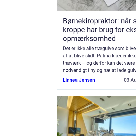
Børnekiropraktor: når
kroppe har brug for ek
opmærksomhed
Det er ikke alle trægulve som bliv
af at blive slidt. Patina klæder ikke
træværk – og derfor kan det være
nødvendigt i ny og næ at lade gulv
og efterbehandle på ny. ...
Linnea Jensen
03 A