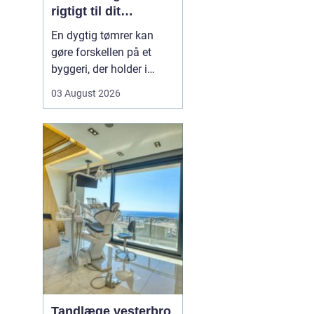
rigtigt til dit
byggeprojekt
En dygtig tømrer kan
gøre forskellen på et
byggeri, der holder i
årevis, og et projekt, der
03 August 2026
giver dig problemer igen
og igen. Når du leder
efter en tømrer i
Hvidovre, handler det
derfor ikke kun om pris.
Det handler om kvalitet,
tryghed og gode løsni...
Tandlæge vesterbro