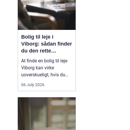
Bolig til leje i
Viborg: sådan finder
du den rette
lejlighed
At finde en bolig til leje
Viborg kan virke
uoverskueligt, hvis du
ikke kender byen eller det
06 July 2026
lokale boligmarked. Der
er mange muligheder,
priserne varierer, og
områderne har hver
deres særpræg. Med en
klar plan, lidt viden om