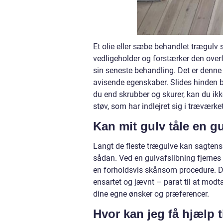
Et olie eller sæbe behandlet trægul
vedligeholder og forstærker den overf
sin seneste behandling. Det er denn
avisende egenskaber. Slides hinden 
du end skrubber og skurer, kan du ikk
støv, som har indlejret sig i træværket
Kan mit gulv tåle en g
Langt de fleste trægulve kan sagtens 
sådan. Ved en gulvafslibning fjernes 
en forholdsvis skånsom procedure. Dett
ensartet og jævnt – parat til at modta
dine egne ønsker og præferencer.
Hvor kan jeg få hjælp t