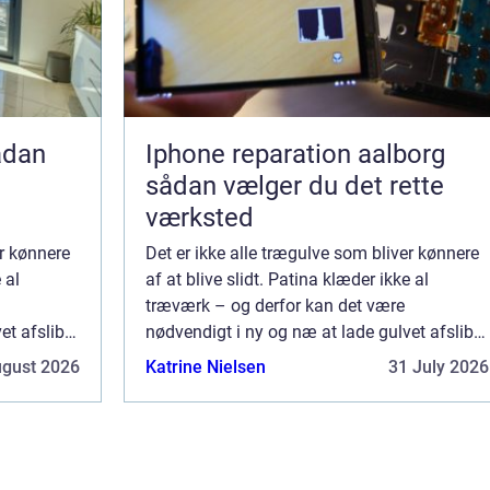
Iphone reparation aalborg
sådan vælger du det rette
værksted
er kønnere
Det er ikke alle trægulve som bliver kønnere
 al
af at blive slidt. Patina klæder ikke al
træværk – og derfor kan det være
et afslibe
nødvendigt i ny og næ at lade gulvet afslibe
og efterbehandle på ny. ...
ugust 2026
Katrine Nielsen
31 July 2026