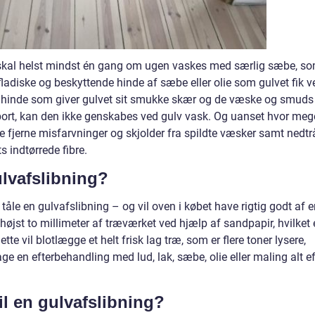
v skal helst mindst én gang om ugen vaskes med særlig sæbe, s
ladiske og beskyttende hinde af sæbe eller olie som gulvet fik v
e hinde som giver gulvet sit smukke skær og de væske og smuds
bort, kan den ikke genskabes ved gulv vask. Og uanset hvor meg
e fjerne misfarvninger og skjolder fra spildte væsker samt nedtr
s indtørrede fibre.
ulvafslibning?
tåle en gulvafslibning – og vil oven i købet have rigtig godt af 
højst to millimeter af træværket ved hjælp af sandpapir, hvilket 
e vil blotlægge et helt frisk lag træ, som er flere toner lysere,
ge en efterbehandling med lud, lak, sæbe, olie eller maling alt ef
il en gulvafslibning?