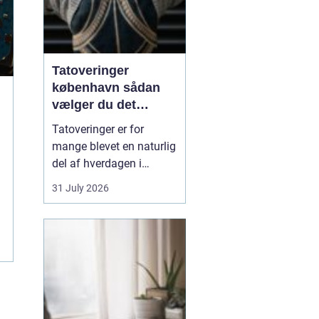
Tatoveringer
københavn sådan
vælger du det
rigtige studie
Tatoveringer er for
mange blevet en naturlig
del af hverdagen i
København. Byen er fyldt
31 July 2026
med dygtige artister,
historiske studier og
moderne tatovørbutikker,
hvor stilarter og udtryk
spænder vidt. Når man
søger efter ...