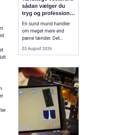
sådan vælger du
tryg og professionel
tandpleje
En sund mund handler
om
om meget mere end
ed
pæne tænder. Det
påvirker både din
03 August 2026
et
hverdag, din selvtillid og
ådt
dit generelle helbred. Når
du
leder efter tandlæge
vesterbro
, møder du
derfor mange
en
valgmuligheder m...
er
ter