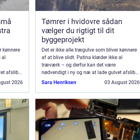
 små
Tømrer i hvidovre sådan
stra
vælger du rigtigt til dit
byggeprojekt
er kønnere
Det er ikke alle trægulve som bliver kønnere
 al
af at blive slidt. Patina klæder ikke al
træværk – og derfor kan det være
et afslibe
nødvendigt i ny og næ at lade gulvet afslibe
og efterbehandle på ny. ...
ugust 2026
Sara Henriksen
03 August 2026