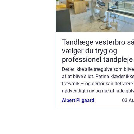
Tandlæge vesterbro sådan
vælger du tryg og
professionel tandpleje
Det er ikke alle trægulve som bliv
af at blive slidt. Patina klæder ikke
træværk – og derfor kan det være
nødvendigt i ny og næ at lade gulv
og efterbehandle på ny. ...
Albert Pilgaard
03 A