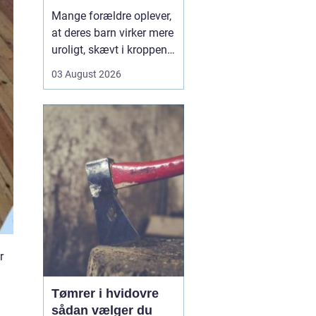
opmærksomhed
Mange forældre oplever,
at deres barn virker mere
uroligt, skævt i kroppen
eller klager over smerter,
03 August 2026
uden at der er en klar
forklaring. Her kan en
børnekiropraktor være en
mulighed. En kiropraktor
med særlig erfaring i...
r
Tømrer i hvidovre
sådan vælger du