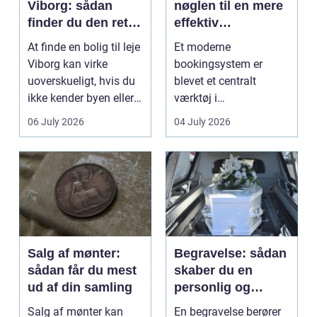
Viborg: sådan
nøglen til en mere
finder du den rette
effektiv
lejlighed
klinikhverdag
At finde en bolig til leje
Et moderne
Viborg kan virke
bookingsystem er
uoverskueligt, hvis du
blevet et centralt
ikke kender byen eller
værktøj i
det lokale...
sundhedssektoren.
06 July 2026
04 July 2026
Klinikker, praksis og
beh...
Salg af mønter:
Begravelse: sådan
sådan får du mest
skaber du en
ud af din samling
personlig og
respektfuld afsked
Salg af mønter kan
En begravelse berører