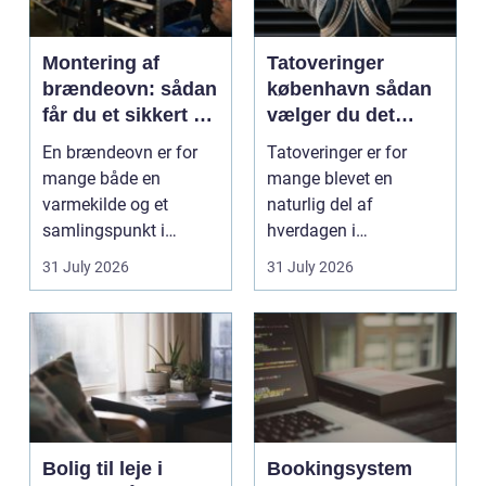
Montering af
Tatoveringer
brændeovn: sådan
københavn sådan
får du et sikkert og
vælger du det
smukt resultat
rigtige studie
En brændeovn er for
Tatoveringer er for
mange både en
mange blevet en
varmekilde og et
naturlig del af
samlingspunkt i
hverdagen i
hjemmet. Flammerne
København. Byen er
31 July 2026
31 July 2026
gi...
fyldt med dygtige...
Bolig til leje i
Bookingsystem