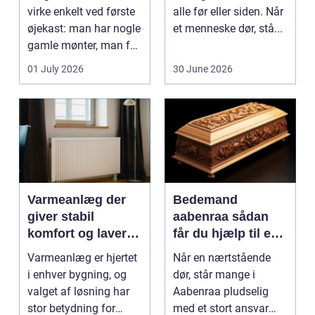
virke enkelt ved første
alle før eller siden. Når
øjekast: man har nogle
et menneske dør, stå...
gamle mønter, man får
dem vurderet...
01 July 2026
30 June 2026
Varmeanlæg der
Bedemand
giver stabil
aabenraa sådan
komfort og lavere
får du hjælp til en
energiregning
værdig afsked
Varmeanlæg er hjertet
Når en nærtstående
i enhver bygning, og
dør, står mange i
valget af løsning har
Aabenraa pludselig
stor betydning for
med et stort ansvar