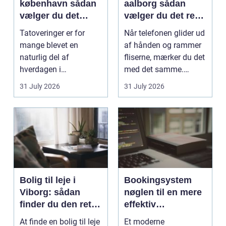
københavn sådan
aalborg sådan
vælger du det
vælger du det rette
rigtige studie
værksted
Tatoveringer er for
Når telefonen glider ud
mange blevet en
af hånden og rammer
naturlig del af
fliserne, mærker du det
hverdagen i
med det samme.
København. Byen er
Skærmen splintrer...
31 July 2026
31 July 2026
fyldt med dygtige...
Bolig til leje i
Bookingsystem
Viborg: sådan
nøglen til en mere
finder du den rette
effektiv
lejlighed
klinikhverdag
At finde en bolig til leje
Et moderne