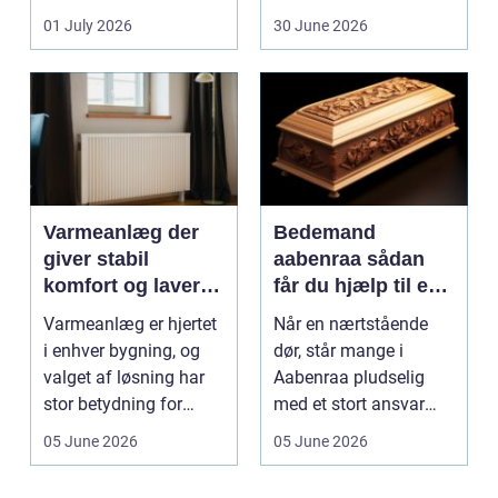
dem vurderet...
01 July 2026
30 June 2026
Varmeanlæg der
Bedemand
giver stabil
aabenraa sådan
komfort og lavere
får du hjælp til en
energiregning
værdig afsked
Varmeanlæg er hjertet
Når en nærtstående
i enhver bygning, og
dør, står mange i
valget af løsning har
Aabenraa pludselig
stor betydning for
med et stort ansvar
b&a...
midt i sorgen.
05 June 2026
05 June 2026
Praktiske...