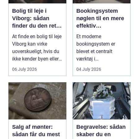
Bolig til leje i
Bookingsystem
Viborg: sådan
nøglen til en mere
finder du den rette
effektiv
lejlighed
klinikhverdag
At finde en bolig til leje
Et moderne
Viborg kan virke
bookingsystem er
uoverskueligt, hvis du
blevet et centralt
ikke kender byen eller
værktøj i
det lokale...
sundhedssektoren.
06 July 2026
04 July 2026
Klinikker, praksis og
beh...
Salg af mønter:
Begravelse: sådan
sådan får du mest
skaber du en