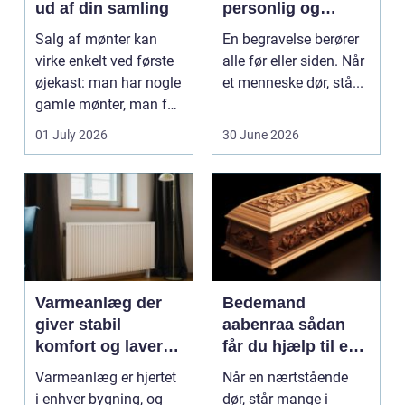
ud af din samling
personlig og
respektfuld afsked
Salg af mønter kan
En begravelse berører
virke enkelt ved første
alle før eller siden. Når
øjekast: man har nogle
et menneske dør, stå...
gamle mønter, man får
dem vurderet...
01 July 2026
30 June 2026
Varmeanlæg der
Bedemand
giver stabil
aabenraa sådan
komfort og lavere
får du hjælp til en
energiregning
værdig afsked
Varmeanlæg er hjertet
Når en nærtstående
i enhver bygning, og
dør, står mange i