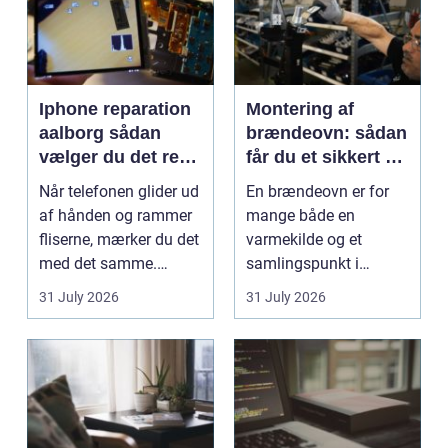
Iphone reparation
Montering af
aalborg sådan
brændeovn: sådan
vælger du det rette
får du et sikkert og
værksted
smukt resultat
Når telefonen glider ud
En brændeovn er for
af hånden og rammer
mange både en
fliserne, mærker du det
varmekilde og et
med det samme.
samlingspunkt i
Skærmen splintrer...
hjemmet. Flammerne
31 July 2026
31 July 2026
gi...