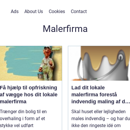
Ads
About Us
Cookies
Contact
Malerfirma
Få hjælp til opfriskning
Lad dit lokale
af vægge hos dit lokale
malerfirma forestå
malerfirma
indvendig maling af din
bolig
Trænger din bolig til en
Skal huset eller lejligheden
overhaling i form af et
males indvendig – og har du
stykke vel udført
ikke den ringeste idé om