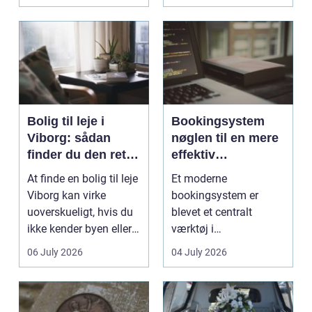
gi...
Bolig til leje i
Bookingsystem
Viborg: sådan
nøglen til en mere
finder du den rette
effektiv
lejlighed
klinikhverdag
At finde en bolig til leje
Et moderne
Viborg kan virke
bookingsystem er
uoverskueligt, hvis du
blevet et centralt
ikke kender byen eller
værktøj i
det lokale...
sundhedssektoren.
06 July 2026
04 July 2026
Klinikker, praksis og
beh...