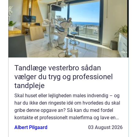
Tandlæge vesterbro sådan
vælger du tryg og professionel
tandpleje
Skal huset eller lejligheden males indvendig – og
har du ikke den ringeste idé om hvorledes du skal
gribe denne opgave an? Så kan du med fordel
kontakte et professionelt malerfirma og lave en
aftale om maling af vægge, lofter og indvendigt
Albert Pilgaard
03 August 2026
træværk fo...