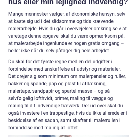
hus eller min lejlighed indvendig?
Mange mennesker vælger, af økonomiske hensyn, selv
at kaste sig ud i det slidsomme og tids krævende
malerarbejde. Hvis du går i overvejelser omkring selv at
varetage denne opgave, skal du være opmærksom på,
at malerarbejde ingenlunde er nogen gratis omgang –
heller ikke når du selv påtager dig hele arbejdet.
Du skal for det første regne med en del udgifter i
forbindelse med anskaffelse af udstyr og materialer.
Det drejer sig som minimum om malerpensler og ruller,
bakker og spande, pap og plast til afdækning,
malertape, sandpapir og spartel masse – og så
selvfølgelig lofthvidt, primer, maling til vægge og
maling til dit indvendige træværk. Der ud over skal du
også investere i en trappestige, hvis du ikke allerede er i
besiddelse af en sådan, samt skafter til malerrullen i
forbindelse med maling af loftet.