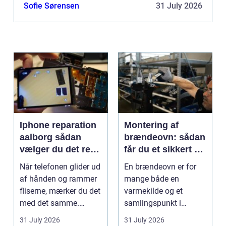
aftale om maling af vægge, lofter og indvendigt
Sofie Sørensen
31 July 2026
træværk fo...
Iphone reparation
Montering af
aalborg sådan
brændeovn: sådan
vælger du det rette
får du et sikkert og
værksted
smukt resultat
Når telefonen glider ud
En brændeovn er for
af hånden og rammer
mange både en
fliserne, mærker du det
varmekilde og et
med det samme.
samlingspunkt i
Skærmen splintrer...
hjemmet. Flammerne
31 July 2026
31 July 2026