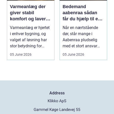
Varmeanlæg der
Bedemand
giver stabil
aabenraa sådan
komfort og lavere
får du hjælp til en
energiregning
værdig afsked
Varmeanlæg er hjertet
Når en nærtstående
i enhver bygning, og
dør, står mange i
valget af løsning har
Aabenraa pludselig
stor betydning for
med et stort ansvar
b&a...
midt i sorgen.
05 June 2026
05 June 2026
Praktiske...
Address