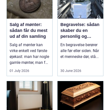
Salg af mønter:
Begravelse: sådan
sådan får du mest
skaber du en
ud af din samling
personlig og
respektfuld afsked
Salg af mønter kan
En begravelse berører
virke enkelt ved første
alle før eller siden. Når
øjekast: man har nogle
et menneske dør, stå...
gamle mønter, man får
dem vurderet...
01 July 2026
30 June 2026