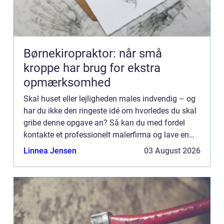
Børnekiropraktor: når små
kroppe har brug for ekstra
opmærksomhed
Skal huset eller lejligheden males indvendig – og
har du ikke den ringeste idé om hvorledes du skal
gribe denne opgave an? Så kan du med fordel
kontakte et professionelt malerfirma og lave en
aftale om maling af vægge, lofter og indvendigt
Linnea Jensen
03 August 2026
træværk fo...