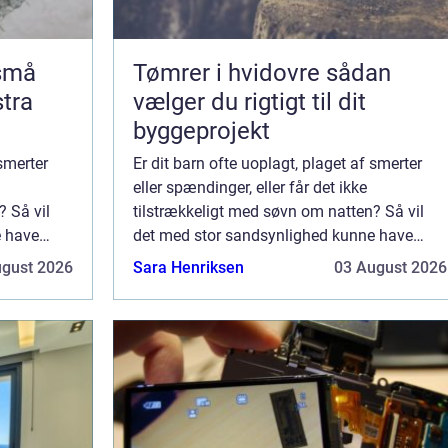
 små
Tømrer i hvidovre sådan
stra
vælger du rigtigt til dit
byggeprojekt
 smerter
Er dit barn ofte uoplagt, plaget af smerter
eller spændinger, eller får det ikke
? Så vil
tilstrækkeligt med søvn om natten? Så vil
e have
det med stor sandsynlighed kunne have
vornår har
nytte af en rigtig god massage. Hvornår har
ugust 2026
Sara Henriksen
03 August 2026
har du
et barn brug for massage? Måske har du
svært ...