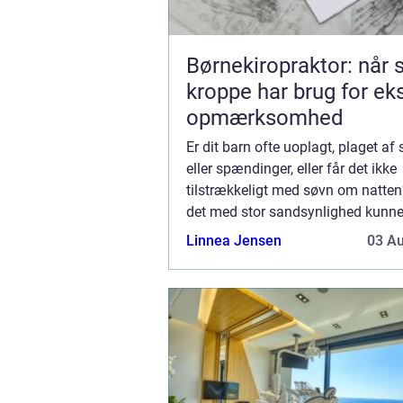
Børnekiropraktor: når
kroppe har brug for ek
opmærksomhed
Er dit barn ofte uoplagt, plaget af
eller spændinger, eller får det ikke
tilstrækkeligt med søvn om natten
det med stor sandsynlighed kunn
nytte af en rigtig god massage. H
Linnea Jensen
03 A
et barn brug for massage? Måske 
svært ...