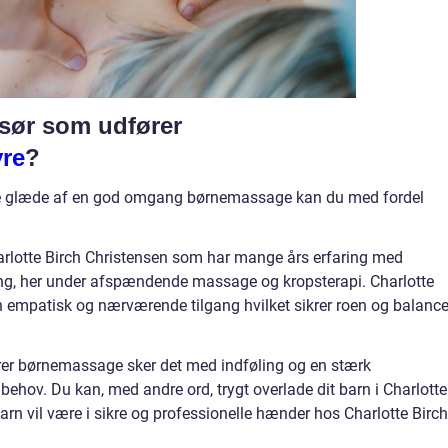
ssør som udfører
re
?
ve glæde af en god omgang børnemassage kan du med fordel
.
rlotte Birch Christensen som har mange års erfaring med
ing, her under afspændende massage og kropsterapi. Charlotte
n empatisk og nærværende tilgang hvilket sikrer roen og balance
ører børnemassage sker det med indføling og en stærk
ehov. Du kan, med andre ord, trygt overlade dit barn i Charlotte
arn vil være i sikre og professionelle hænder hos Charlotte Birch