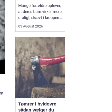
opmærksomhed
Mange forældre oplever,
at deres barn virker mere
uroligt, skævt i kroppen
eller klager over smerter,
03 August 2026
uden at der er en klar
forklaring. Her kan en
børnekiropraktor være en
mulighed. En kiropraktor
med særlig erfaring i...
om
Tømrer i hvidovre
sådan vælger du