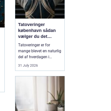
Tatoveringer
københavn sådan
vælger du det
rigtige studie
Tatoveringer er for
mange blevet en naturlig
del af hverdagen i
København. Byen er fyldt
31 July 2026
med dygtige artister,
historiske studier og
moderne tatovørbutikker,
hvor stilarter og udtryk
spænder vidt. Når man
søger efter ...