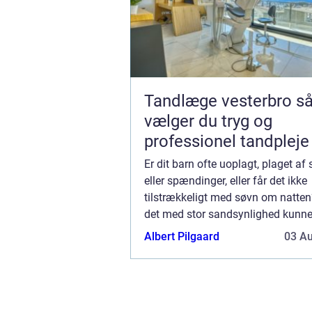
Tandlæge vesterbro sådan
vælger du tryg og
professionel tandpleje
Er dit barn ofte uoplagt, plaget af
eller spændinger, eller får det ikke
tilstrækkeligt med søvn om natten
det med stor sandsynlighed kunn
nytte af en rigtig god massage. H
Albert Pilgaard
03 A
et barn brug for massage? Måske 
svært ...