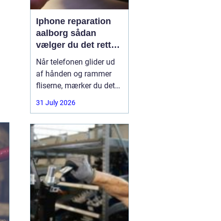
Iphone reparation
aalborg sådan
vælger du det rette
værksted
Når telefonen glider ud
af hånden og rammer
fliserne, mærker du det
med det samme.
31 July 2026
Skærmen splintrer, lyden
forsvinder, eller batteriet
står af midt på dagen.
For mange i Aalborg er
mobilen helt central i
både arbejde, studie og
hverdag. Derfor