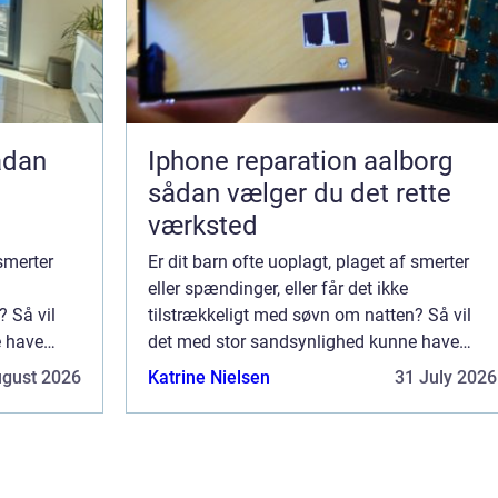
Iphone reparation aalborg
sådan vælger du det rette
værksted
 smerter
Er dit barn ofte uoplagt, plaget af smerter
eller spændinger, eller får det ikke
? Så vil
tilstrækkeligt med søvn om natten? Så vil
e have
det med stor sandsynlighed kunne have
vornår har
nytte af en rigtig god massage. Hvornår har
ugust 2026
Katrine Nielsen
31 July 2026
har du
et barn brug for massage? Måske har du
svært ...