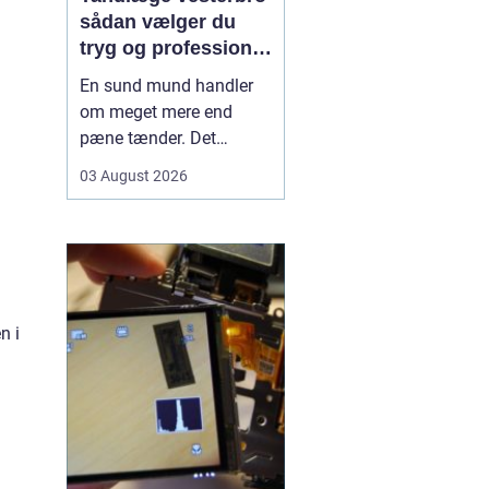
sådan vælger du
tryg og professionel
tandpleje
En sund mund handler
om meget mere end
pæne tænder. Det
påvirker både din
03 August 2026
hverdag, din selvtillid og
dit generelle helbred. Når
du
leder efter tandlæge
vesterbro
, møder du
derfor mange
valgmuligheder m...
n i