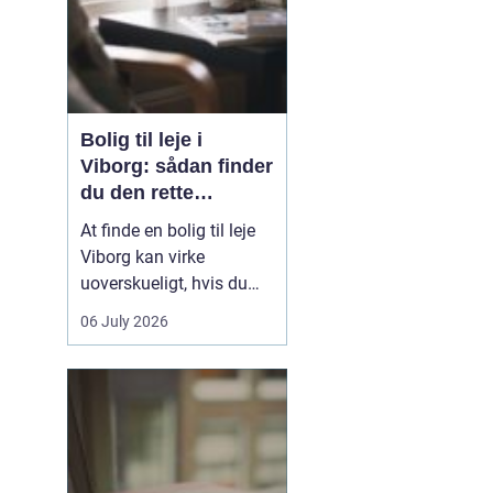
Bolig til leje i
Viborg: sådan finder
du den rette
lejlighed
At finde en bolig til leje
Viborg kan virke
uoverskueligt, hvis du
ikke kender byen eller det
06 July 2026
lokale boligmarked. Der
er mange muligheder,
priserne varierer, og
områderne har hver
deres særpræg. Med en
klar plan, lidt viden om