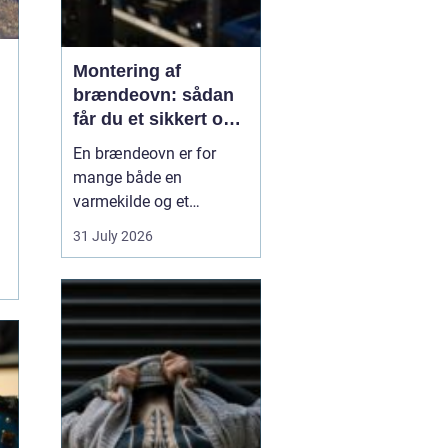
Montering af
brændeovn: sådan
får du et sikkert og
smukt resultat
En brændeovn er for
mange både en
varmekilde og et
samlingspunkt i
31 July 2026
hjemmet. Flammerne
giver ro, og varmen kan
mærkes i hele rummet.
Men montering af
brændeovn er ikke noget,
man bør kaste sig ud i
uden viden og
planl&ae...