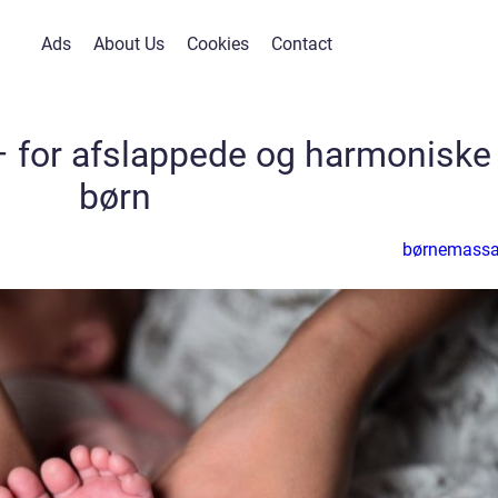
Ads
About Us
Cookies
Contact
 for afslappede og harmoniske
børn
børnemass