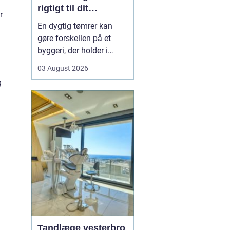
rigtigt til dit
r
byggeprojekt
En dygtig tømrer kan
gøre forskellen på et
byggeri, der holder i
årevis, og et projekt, der
03 August 2026
giver dig problemer igen
g
og igen. Når du leder
efter en tømrer i
Hvidovre, handler det
derfor ikke kun om pris.
Det handler om kvalitet,
tryghed og gode løsni...
Tandlæge vesterbro