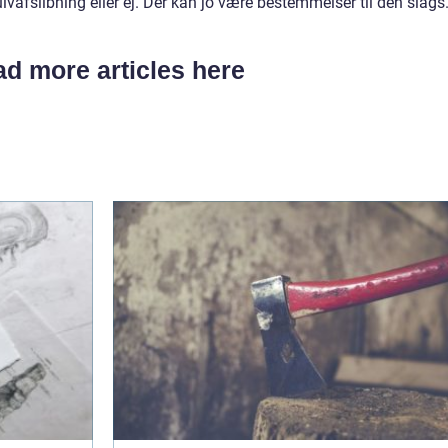
lvafslibning eller ej. Der kan jo være bestemmelser til den slags
d more articles here