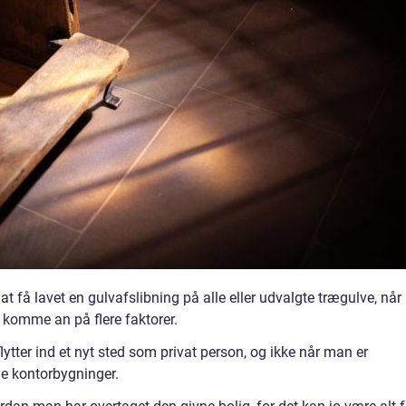
r at få lavet en gulvafslibning på alle eller udvalgte trægulve, når
n komme an på flere faktorer.
lytter ind et nyt sted som privat person, og ikke når man er
ye kontorbygninger.