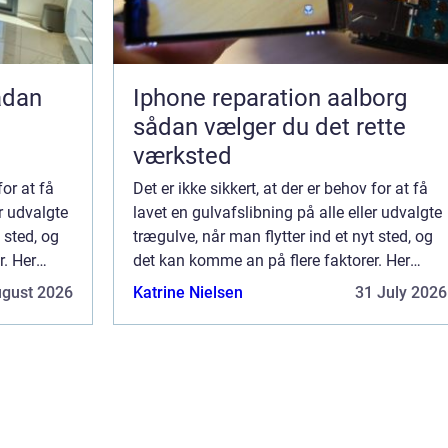
Iphone reparation aalborg
sådan vælger du det rette
værksted
for at få
Det er ikke sikkert, at der er behov for at få
er udvalgte
lavet en gulvafslibning på alle eller udvalgte
 sted, og
trægulve, når man flytter ind et nyt sted, og
r. Her
det kan komme an på flere faktorer. Her
tænker vi for resten på, n&a...
ugust 2026
Katrine Nielsen
31 July 2026