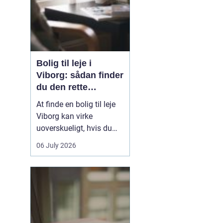
Bolig til leje i
Viborg: sådan finder
du den rette
lejlighed
At finde en bolig til leje
Viborg kan virke
uoverskueligt, hvis du
ikke kender byen eller det
06 July 2026
lokale boligmarked. Der
er mange muligheder,
priserne varierer, og
områderne har hver
deres særpræg. Med en
klar plan, lidt viden om