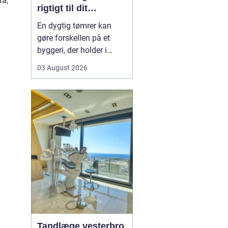
ra,
rigtigt til dit
byggeprojekt
En dygtig tømrer kan
gøre forskellen på et
byggeri, der holder i
årevis, og et projekt, der
03 August 2026
giver dig problemer igen
og igen. Når du leder
efter en tømrer i
Hvidovre, handler det
derfor ikke kun om pris.
Det handler om kvalitet,
tryghed og gode løsni...
Tandlæge vesterbro