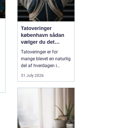
Tatoveringer
københavn sådan
vælger du det
rigtige studie
Tatoveringer er for
mange blevet en naturlig
del af hverdagen i
København. Byen er fyldt
31 July 2026
med dygtige artister,
historiske studier og
moderne tatovørbutikker,
hvor stilarter og udtryk
spænder vidt. Når man
søger efter ...