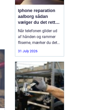
.
Iphone reparation
aalborg sådan
vælger du det rette
værksted
Når telefonen glider ud
af hånden og rammer
fliserne, mærker du det
med det samme.
31 July 2026
Skærmen splintrer, lyden
forsvinder, eller batteriet
står af midt på dagen.
For mange i Aalborg er
mobilen helt central i
både arbejde, studie og
hverdag. Derfor