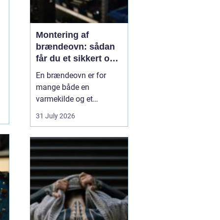
Montering af
brændeovn: sådan
får du et sikkert og
smukt resultat
En brændeovn er for
mange både en
varmekilde og et
samlingspunkt i
31 July 2026
hjemmet. Flammerne
giver ro, og varmen kan
mærkes i hele rummet.
Men montering af
brændeovn er ikke noget,
man bør kaste sig ud i
uden viden og
planl&ae...