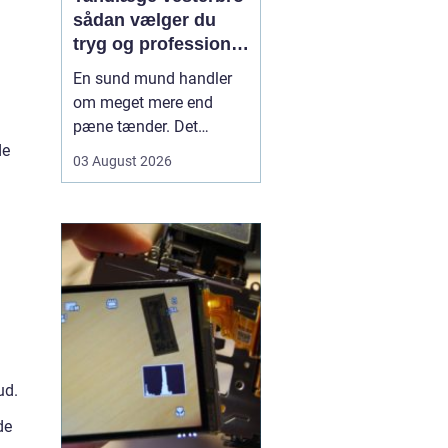
sådan vælger du
tryg og professionel
tandpleje
En sund mund handler
om meget mere end
pæne tænder. Det
påvirker både din
de
03 August 2026
hverdag, din selvtillid og
dit generelle helbred. Når
du
leder efter tandlæge
vesterbro
, møder du
derfor mange
valgmuligheder m...
ud.
de