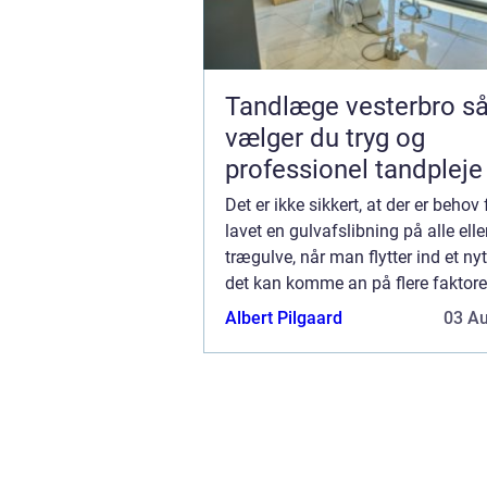
Tandlæge vesterbro sådan
vælger du tryg og
professionel tandpleje
Det er ikke sikkert, at der er behov 
lavet en gulvafslibning på alle ell
trægulve, når man flytter ind et nyt
det kan komme an på flere faktore
tænker vi for resten på, n&a...
Albert Pilgaard
03 A