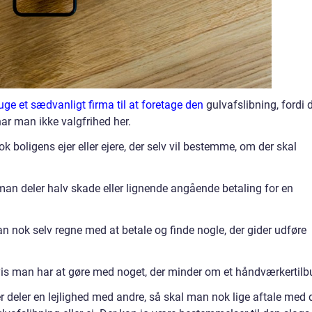
uge et sædvanligt firma til at foretage den
gulvafslibning, fordi 
ar man ikke valgfrihed her.
ok boligens ejer eller ejere, der selv vil bestemme, om der skal
r man deler halv skade eller lignende angående betaling for en
n nok selv regne med at betale og finde nogle, der gider udføre
 hvis man har at gøre med noget, der minder om et håndværkertilb
er deler en lejlighed med andre, så skal man nok lige aftale med 