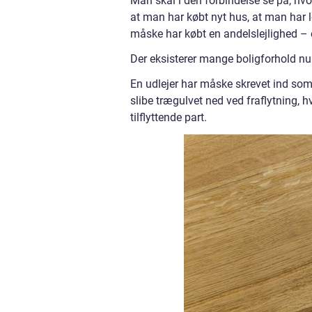
Man skal i den forbindelse se på, hvo
at man har købt nyt hus, at man har lej
måske har købt en andelslejlighed – e
Der eksisterer mange boligforhold n
En udlejer har måske skrevet ind som k
slibe trægulvet ned ved fraflytning, h
tilflyttende part.