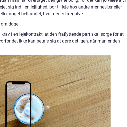
rdan man har overtaget den givne bolig, for det kan jo være alt f
et sig ind i en lejlighed, bor til leje hos andre mennesker eller
ller noget helt andet, hvor der er trægulve.
u om dage.
rav i en lejekontrakt, at den fraflyttende part skal sørge for at
vorfor det ikke kan betale sig at gøre det igen, når man er den