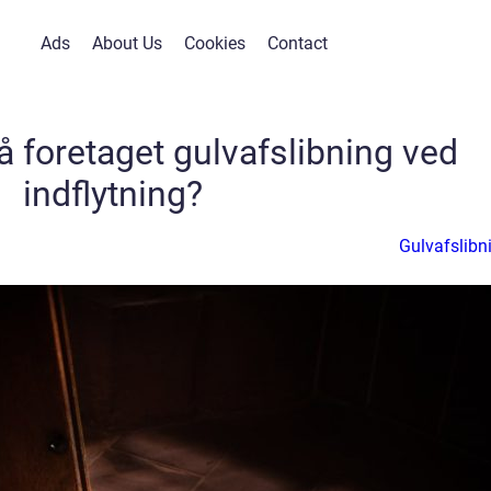
Ads
About Us
Cookies
Contact
å foretaget gulvafslibning ved
indflytning?
Gulvafslibn