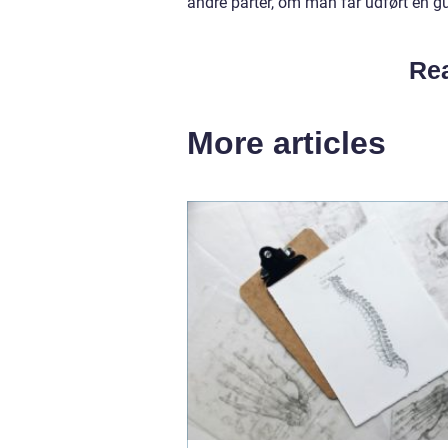
andre parter, om man får udført en gu
Rea
More articles