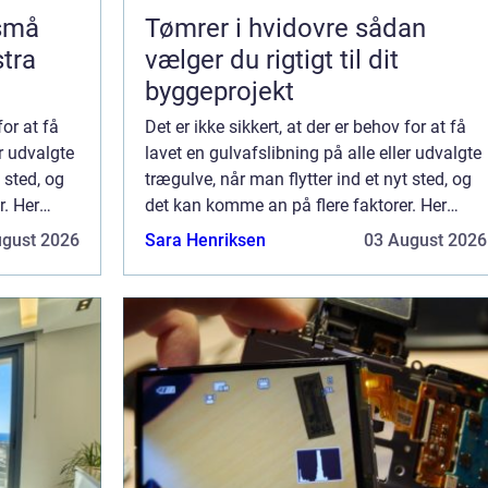
 små
Tømrer i hvidovre sådan
stra
vælger du rigtigt til dit
byggeprojekt
for at få
Det er ikke sikkert, at der er behov for at få
er udvalgte
lavet en gulvafslibning på alle eller udvalgte
 sted, og
trægulve, når man flytter ind et nyt sted, og
r. Her
det kan komme an på flere faktorer. Her
tænker vi for resten på, n&a...
ugust 2026
Sara Henriksen
03 August 2026