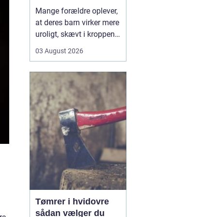
opmærksomhed
Mange forældre oplever,
at deres barn virker mere
uroligt, skævt i kroppen
eller klager over smerter,
03 August 2026
uden at der er en klar
forklaring. Her kan en
børnekiropraktor være en
mulighed. En kiropraktor
med særlig erfaring i...
Tømrer i hvidovre
sådan vælger du