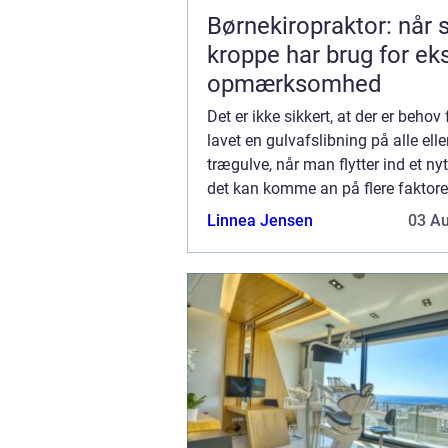
Børnekiropraktor: når
kroppe har brug for ek
opmærksomhed
Det er ikke sikkert, at der er behov 
lavet en gulvafslibning på alle ell
trægulve, når man flytter ind et nyt
det kan komme an på flere faktore
tænker vi for resten på, n&a...
Linnea Jensen
03 A