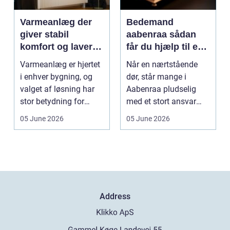
Varmeanlæg der
Bedemand
giver stabil
aabenraa sådan
komfort og lavere
får du hjælp til en
energiregning
værdig afsked
Varmeanlæg er hjertet
Når en nærtstående
i enhver bygning, og
dør, står mange i
valget af løsning har
Aabenraa pludselig
stor betydning for
med et stort ansvar
b&a...
midt i sorgen.
05 June 2026
05 June 2026
Praktiske...
Address