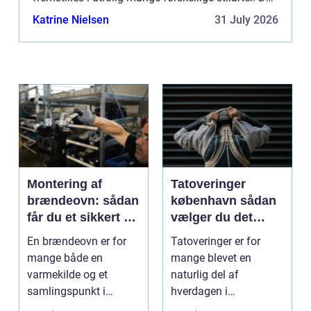
kan derfor være svært at vide, hvilke møbler man
Katrine Nielsen
31 July 2026
skal vælg...
Montering af
Tatoveringer
brændeovn: sådan
københavn sådan
får du et sikkert og
vælger du det
smukt resultat
rigtige studie
En brændeovn er for
Tatoveringer er for
mange både en
mange blevet en
varmekilde og et
naturlig del af
samlingspunkt i
hverdagen i
hjemmet. Flammerne
København. Byen er