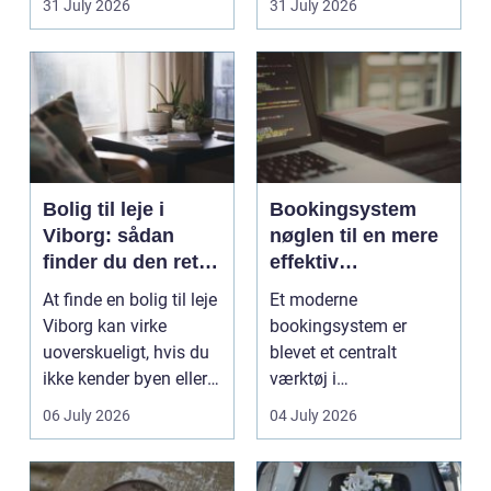
31 July 2026
31 July 2026
gi...
fyldt med dygtige...
Bolig til leje i
Bookingsystem
Viborg: sådan
nøglen til en mere
finder du den rette
effektiv
lejlighed
klinikhverdag
At finde en bolig til leje
Et moderne
Viborg kan virke
bookingsystem er
uoverskueligt, hvis du
blevet et centralt
ikke kender byen eller
værktøj i
det lokale...
sundhedssektoren.
06 July 2026
04 July 2026
Klinikker, praksis og
beh...