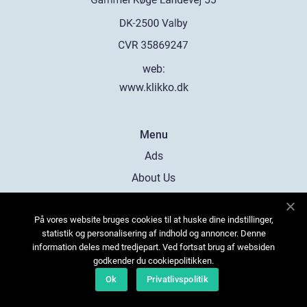
web:
www.klikko.dk
Menu
Ads
About Us
Cookies
På vores website bruges cookies til at huske dine indstillinger,
Contact
statistik og personalisering af indhold og annoncer. Denne
Sitemap
information deles med tredjepart. Ved fortsat brug af websiden
godkender du cookiepolitikken.
Ok
Privatlivspolitik