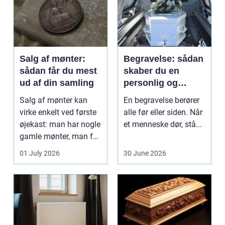
Salg af mønter:
Begravelse: sådan
sådan får du mest
skaber du en
ud af din samling
personlig og
respektfuld afsked
Salg af mønter kan
En begravelse berører
virke enkelt ved første
alle før eller siden. Når
øjekast: man har nogle
et menneske dør, stå...
gamle mønter, man får
dem vurderet...
01 July 2026
30 June 2026