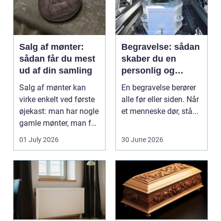
Salg af mønter:
Begravelse: sådan
sådan får du mest
skaber du en
ud af din samling
personlig og
respektfuld afsked
Salg af mønter kan
En begravelse berører
virke enkelt ved første
alle før eller siden. Når
øjekast: man har nogle
et menneske dør, stå...
gamle mønter, man får
dem vurderet...
01 July 2026
30 June 2026