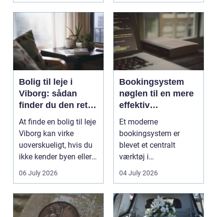
Bolig til leje i
Bookingsystem
Viborg: sådan
nøglen til en mere
finder du den rette
effektiv
lejlighed
klinikhverdag
At finde en bolig til leje
Et moderne
Viborg kan virke
bookingsystem er
uoverskueligt, hvis du
blevet et centralt
ikke kender byen eller
værktøj i
det lokale...
sundhedssektoren.
06 July 2026
04 July 2026
Klinikker, praksis og
beh...