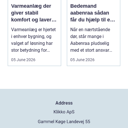
Varmeanlæg der
Bedemand
giver stabil
aabenraa sådan
komfort og lavere
får du hjælp til en
energiregning
værdig afsked
Varmeanlæg er hjertet
Når en nærtstående
i enhver bygning, og
dør, står mange i
valget af løsning har
Aabenraa pludselig
stor betydning for
med et stort ansvar
b&a...
midt i sorgen.
05 June 2026
05 June 2026
Praktiske...
Address