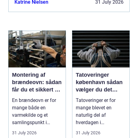
Katrine Nielsen
31 July 2026
måske bare opgra...
Montering af
Tatoveringer
brændeovn: sådan
københavn sådan
får du et sikkert og
vælger du det
smukt resultat
rigtige studie
En brændeovn er for
Tatoveringer er for
mange både en
mange blevet en
varmekilde og et
naturlig del af
samlingspunkt i
hverdagen i
hjemmet. Flammerne
København. Byen er
31 July 2026
31 July 2026
gi...
fyldt med dygtige...