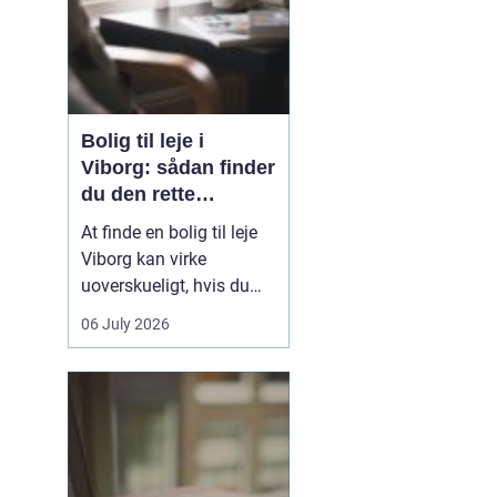
Bolig til leje i
Viborg: sådan finder
du den rette
lejlighed
At finde en bolig til leje
Viborg kan virke
uoverskueligt, hvis du
ikke kender byen eller det
06 July 2026
lokale boligmarked. Der
er mange muligheder,
priserne varierer, og
områderne har hver
deres særpræg. Med en
klar plan, lidt viden om