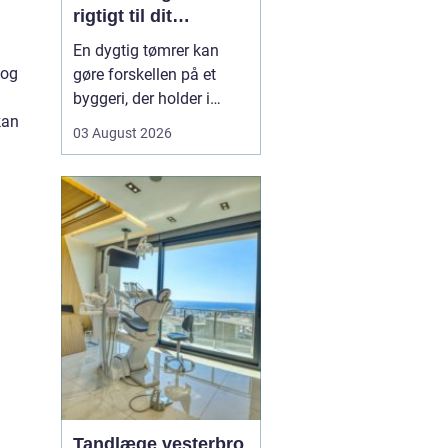
rigtigt til dit
byggeprojekt
En dygtig tømrer kan
 og
gøre forskellen på et
byggeri, der holder i
kan
årevis, og et projekt, der
03 August 2026
giver dig problemer igen
og igen. Når du leder
efter en tømrer i
Hvidovre, handler det
derfor ikke kun om pris.
Det handler om kvalitet,
tryghed og gode løsni...
Tandlæge vesterbro