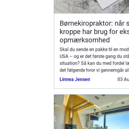
Børnekiropraktor: når
kroppe har brug for ek
opmærksomhed
Skal du sende en pakke til en mod
USA – og er det første gang du stå
situation? Så kan du med fordel l
det følgende hvor vi gennemgår all
du skal være opmærksom på når 
Linnea Jensen
03 A
at sende en pakke på tværs af Atla