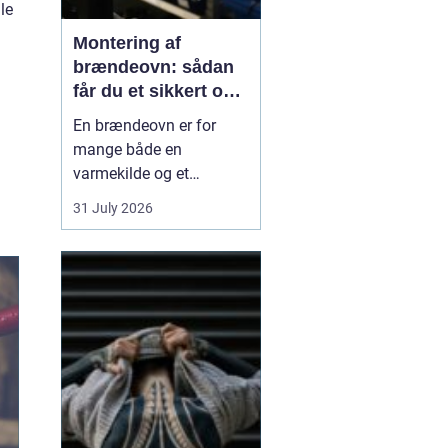
le
Montering af
brændeovn: sådan
får du et sikkert og
smukt resultat
En brændeovn er for
mange både en
varmekilde og et
samlingspunkt i
31 July 2026
hjemmet. Flammerne
giver ro, og varmen kan
mærkes i hele rummet.
Men montering af
brændeovn er ikke noget,
man bør kaste sig ud i
uden viden og
planl&ae...