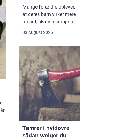
opmærksomhed
Mange forældre oplever,
at deres barn virker mere
uroligt, skævt i kroppen
eller klager over smerter,
03 August 2026
uden at der er en klar
forklaring. Her kan en
børnekiropraktor være en
mulighed. En kiropraktor
med særlig erfaring i...
an
når
Tømrer i hvidovre
sådan vælger du