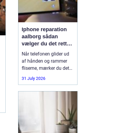
Iphone reparation
aalborg sådan
vælger du det rette
værksted
Når telefonen glider ud
af hånden og rammer
fliserne, mærker du det
med det samme.
31 July 2026
Skærmen splintrer, lyden
forsvinder, eller batteriet
står af midt på dagen.
For mange i Aalborg er
mobilen helt central i
både arbejde, studie og
hverdag. Derfor