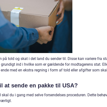
 told og skat i det land du sender til. Disse kan variere fra st
ig grundigt ind i hvilke som er gældende for modtagerens stat. Ell
 ende med en ekstra regning i form af told eller afgifter som ska
il at sende en pakke til USA?
ld skal du i gang med selve forsendelses proceduren. Dette behø
værligt.