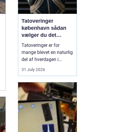
Tatoveringer
københavn sådan
vælger du det
rigtige studie
Tatoveringer er for
mange blevet en naturlig
del af hverdagen i
København. Byen er fyldt
31 July 2026
med dygtige artister,
historiske studier og
moderne tatovørbutikker,
hvor stilarter og udtryk
spænder vidt. Når man
søger efter ...