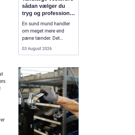
sådan vælger du
tryg og professionel
tandpleje
En sund mund handler
om meget mere end
pæne tænder. Det
påvirker både din
03 August 2026
hverdag, din selvtillid og
dit generelle helbred. Når
du
leder efter tandlæge
at
vesterbro
, møder du
ers
derfor mange
l
valgmuligheder m...
ver