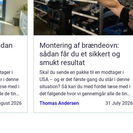
Montering af brændeovn:
sådan får du et sikkert og
smukt resultat
tager i
Skal du sende en pakke til en modtager i
r i denne
USA – og er det første gang du står i denne
æse med i
situation? Så kan du med fordel læse med i
e de ting
det følgende hvor vi gennemgår alle de ting
du ønsker
du skal være opmærksom på når du ønsker
ugust 2026
Thomas Andersen
31 July 2026
nten...
at sende en pakke på tværs af Atlanten...