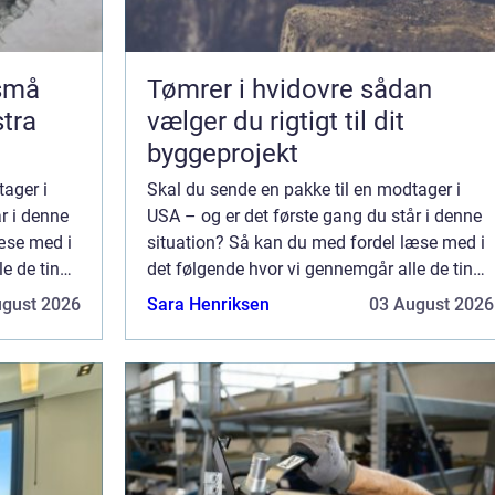
 små
Tømrer i hvidovre sådan
stra
vælger du rigtigt til dit
byggeprojekt
tager i
Skal du sende en pakke til en modtager i
r i denne
USA – og er det første gang du står i denne
æse med i
situation? Så kan du med fordel læse med i
e de ting
det følgende hvor vi gennemgår alle de ting
du ønsker
du skal være opmærksom på når du ønsker
ugust 2026
Sara Henriksen
03 August 2026
nten...
at sende en pakke på tværs af Atlanten...