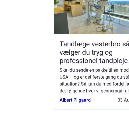
Tandlæge vesterbro sådan
vælger du tryg og
professionel tandpleje
Skal du sende en pakke til en mod
USA – og er det første gang du stå
situation? Så kan du med fordel l
det følgende hvor vi gennemgår all
du skal være opmærksom på når 
Albert Pilgaard
03 A
at sende en pakke på tværs af Atla