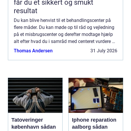
får du et sikkert og smukt
resultat
Du kan blive henvist til et behandlingscenter på
flere måder. Du kan møde op til råd og vejledning
på et misbrugscenter og derefter modtage hjælp
alt efter hvad du i samråd med centeret vurdere er
bedst for dig. Du kan gå til din læge, som kan
Thomas Andersen
31 July 2026
henvis...
Tatoveringer
Iphone reparation
københavn sådan
aalborg sådan