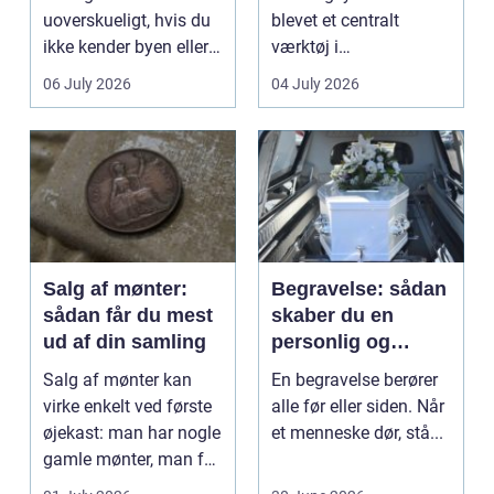
uoverskueligt, hvis du
blevet et centralt
ikke kender byen eller
værktøj i
det lokale...
sundhedssektoren.
06 July 2026
04 July 2026
Klinikker, praksis og
beh...
Salg af mønter:
Begravelse: sådan
sådan får du mest
skaber du en
ud af din samling
personlig og
respektfuld afsked
Salg af mønter kan
En begravelse berører
virke enkelt ved første
alle før eller siden. Når
øjekast: man har nogle
et menneske dør, stå...
gamle mønter, man får
dem vurderet...