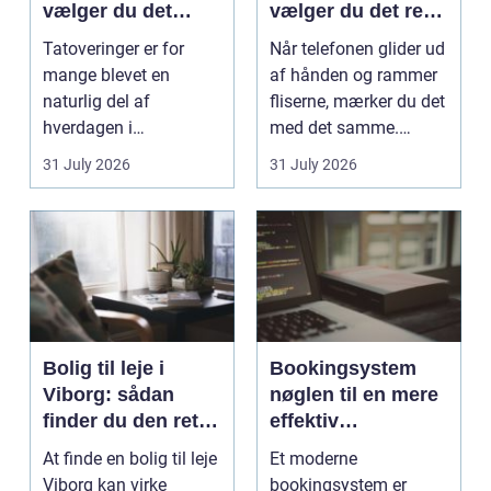
vælger du det
vælger du det rette
rigtige studie
værksted
Tatoveringer er for
Når telefonen glider ud
mange blevet en
af hånden og rammer
naturlig del af
fliserne, mærker du det
hverdagen i
med det samme.
København. Byen er
Skærmen splintrer...
31 July 2026
31 July 2026
fyldt med dygtige...
Bolig til leje i
Bookingsystem
Viborg: sådan
nøglen til en mere
finder du den rette
effektiv
lejlighed
klinikhverdag
At finde en bolig til leje
Et moderne
Viborg kan virke
bookingsystem er