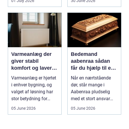
01 July 2026
30 June 2026
Varmeanlæg der
Bedemand
giver stabil
aabenraa sådan
komfort og lavere
får du hjælp til en
energiregning
værdig afsked
Varmeanlæg er hjertet
Når en nærtstående
i enhver bygning, og
dør, står mange i
valget af løsning har
Aabenraa pludselig
stor betydning for
med et stort ansvar
b&a...
midt i sorgen.
05 June 2026
05 June 2026
Praktiske...