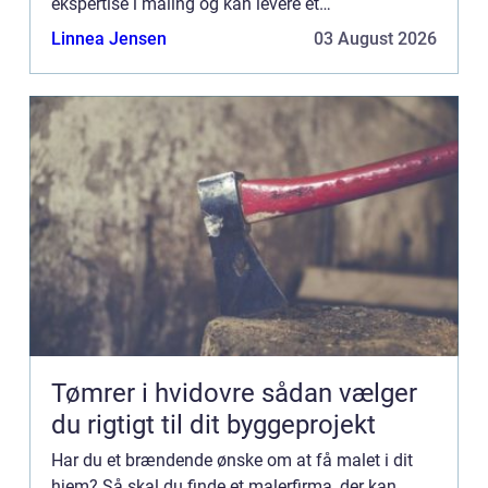
ekspertise i maling og kan levere et
tilfredsstillende resultat til dig. Dog er der nogle
Linnea Jensen
03 August 2026
ting, du skal være o...
Tømrer i hvidovre sådan vælger
du rigtigt til dit byggeprojekt
Har du et brændende ønske om at få malet i dit
hjem? Så skal du finde et malerfirma, der kan