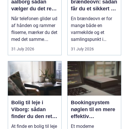
aalborg sådan
brændeovn: sådan
vælger du det rette
får du et sikkert og
værksted
smukt resultat
Når telefonen glider ud
En brændeovn er for
af hånden og rammer
mange både en
fliserne, mærker du det
varmekilde og et
med det samme.
samlingspunkt i
Skærmen splintrer...
hjemmet. Flammerne
31 July 2026
31 July 2026
gi...
Bolig til leje i
Bookingsystem
Viborg: sådan
nøglen til en mere
finder du den rette
effektiv
lejlighed
klinikhverdag
At finde en bolig til leje
Et moderne