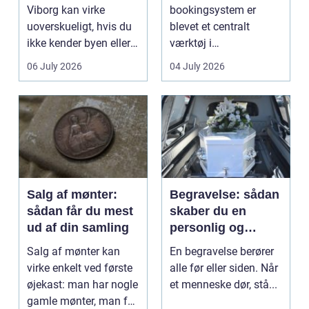
Viborg kan virke
bookingsystem er
uoverskueligt, hvis du
blevet et centralt
ikke kender byen eller
værktøj i
det lokale...
sundhedssektoren.
06 July 2026
04 July 2026
Klinikker, praksis og
beh...
Salg af mønter:
Begravelse: sådan
sådan får du mest
skaber du en
ud af din samling
personlig og
respektfuld afsked
Salg af mønter kan
En begravelse berører
virke enkelt ved første
alle før eller siden. Når
øjekast: man har nogle
et menneske dør, stå...
gamle mønter, man får