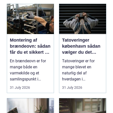
Montering af
Tatoveringer
brændeovn: sådan
københavn sådan
får du et sikkert og
vælger du det
smukt resultat
rigtige studie
En brændeovn er for
Tatoveringer er for
mange både en
mange blevet en
varmekilde og et
naturlig del af
samlingspunkt i
hverdagen i
hjemmet. Flammerne
København. Byen er
31 July 2026
31 July 2026
gi...
fyldt med dygtige...