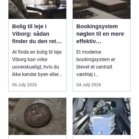
Bolig til leje i
Bookingsystem
Viborg: sådan
nøglen til en mere
finder du den rette
effektiv
lejlighed
klinikhverdag
At finde en bolig til leje
Et moderne
Viborg kan virke
bookingsystem er
uoverskueligt, hvis du
blevet et centralt
ikke kender byen eller
værktøj i
det lokale...
sundhedssektoren.
06 July 2026
04 July 2026
Klinikker, praksis og
beh...