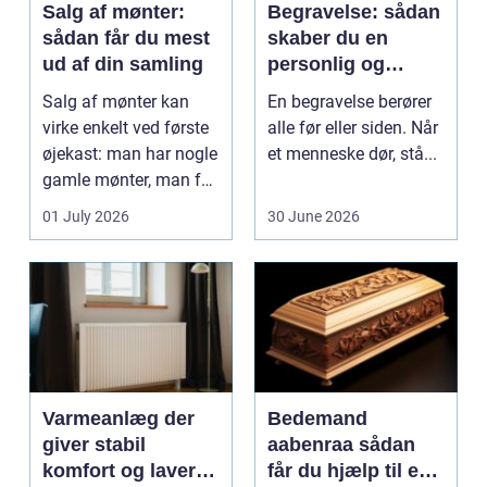
Salg af mønter:
Begravelse: sådan
sådan får du mest
skaber du en
ud af din samling
personlig og
respektfuld afsked
Salg af mønter kan
En begravelse berører
virke enkelt ved første
alle før eller siden. Når
øjekast: man har nogle
et menneske dør, stå...
gamle mønter, man får
dem vurderet...
01 July 2026
30 June 2026
Varmeanlæg der
Bedemand
giver stabil
aabenraa sådan
komfort og lavere
får du hjælp til en