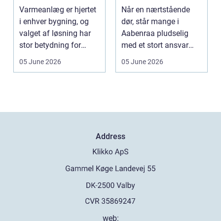
energiregning
værdig afsked
Varmeanlæg er hjertet
Når en nærtstående
i enhver bygning, og
dør, står mange i
valget af løsning har
Aabenraa pludselig
stor betydning for
med et stort ansvar
b&a...
midt i sorgen.
05 June 2026
05 June 2026
Praktiske...
Address
web: