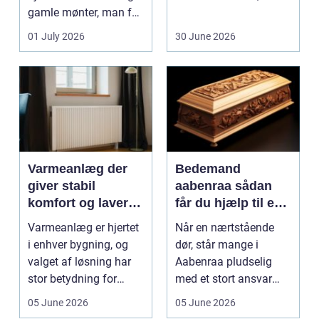
gamle mønter, man får
dem vurderet...
01 July 2026
30 June 2026
Varmeanlæg der
Bedemand
giver stabil
aabenraa sådan
komfort og lavere
får du hjælp til en
energiregning
værdig afsked
Varmeanlæg er hjertet
Når en nærtstående
i enhver bygning, og
dør, står mange i
valget af løsning har
Aabenraa pludselig
stor betydning for
med et stort ansvar
b&a...
midt i sorgen.
05 June 2026
05 June 2026
Praktiske...