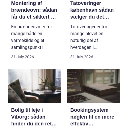
Montering af
Tatoveringer
brændeovn: sådan
københavn sådan
får du et sikkert og
vælger du det
smukt resultat
rigtige studie
En brændeovn er for
Tatoveringer er for
mange både en
mange blevet en
varmekilde og et
naturlig del af
samlingspunkt i
hverdagen i
hjemmet. Flammerne
København. Byen er
31 July 2026
31 July 2026
gi...
fyldt med dygtige...
Bolig til leje i
Bookingsystem
Viborg: sådan
nøglen til en mere
finder du den rette
effektiv