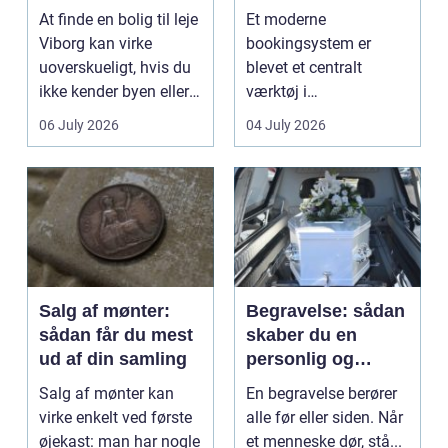
lejlighed
klinikhverdag
At finde en bolig til leje
Et moderne
Viborg kan virke
bookingsystem er
uoverskueligt, hvis du
blevet et centralt
ikke kender byen eller
værktøj i
det lokale...
sundhedssektoren.
06 July 2026
04 July 2026
Klinikker, praksis og
beh...
Salg af mønter:
Begravelse: sådan
sådan får du mest
skaber du en
ud af din samling
personlig og
respektfuld afsked
Salg af mønter kan
En begravelse berører
virke enkelt ved første
alle før eller siden. Når
øjekast: man har nogle
et menneske dør, stå...