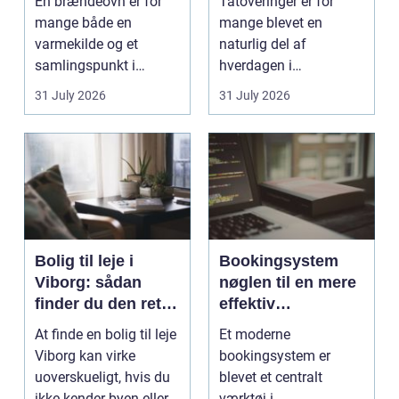
En brændeovn er for
Tatoveringer er for
mange både en
mange blevet en
varmekilde og et
naturlig del af
samlingspunkt i
hverdagen i
hjemmet. Flammerne
København. Byen er
31 July 2026
31 July 2026
gi...
fyldt med dygtige...
Bolig til leje i
Bookingsystem
Viborg: sådan
nøglen til en mere
finder du den rette
effektiv
lejlighed
klinikhverdag
At finde en bolig til leje
Et moderne
Viborg kan virke
bookingsystem er
uoverskueligt, hvis du
blevet et centralt
ikke kender byen eller
værktøj i