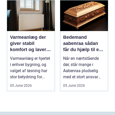
Varmeanlæg der
Bedemand
giver stabil
aabenraa sådan
komfort og lavere
får du hjælp til en
energiregning
værdig afsked
Varmeanlæg er hjertet
Når en nærtstående
i enhver bygning, og
dør, står mange i
valget af løsning har
Aabenraa pludselig
stor betydning for
med et stort ansvar
b&a...
midt i sorgen.
05 June 2026
05 June 2026
Praktiske...