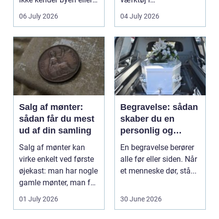
det lokale...
sundhedssektoren.
06 July 2026
04 July 2026
Klinikker, praksis og
beh...
Salg af mønter:
Begravelse: sådan
sådan får du mest
skaber du en
ud af din samling
personlig og
respektfuld afsked
Salg af mønter kan
En begravelse berører
virke enkelt ved første
alle før eller siden. Når
øjekast: man har nogle
et menneske dør, stå...
gamle mønter, man får
dem vurderet...
01 July 2026
30 June 2026