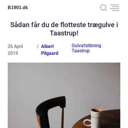
B1901.
dk
Sådan får du de flotteste trægulve i
Taastrup!
Gulvafslibning
26 April
Albert
Taastrup
2019
Pilgaard