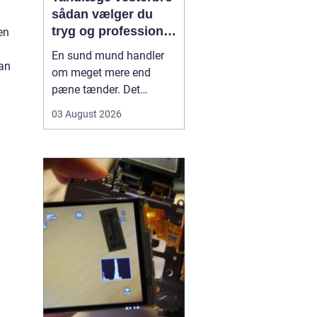
sådan vælger du
tryg og professionel
en
tandpleje
En sund mund handler
man
om meget mere end
pæne tænder. Det
påvirker både din
03 August 2026
hverdag, din selvtillid og
dit generelle helbred. Når
du
leder efter tandlæge
vesterbro
, møder du
derfor mange
valgmuligheder m...