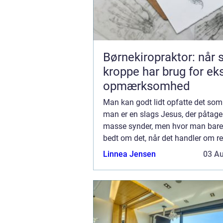
Børnekiropraktor: når
kroppe har brug for ek
opmærksomhed
Man kan godt lidt opfatte det som
man er en slags Jesus, der påtage
masse synder, men hvor man bare 
bedt om det, når det handler om r
og man hører instanser som
Linnea Jensen
03 A
Verdensskove.org, der fortælle...