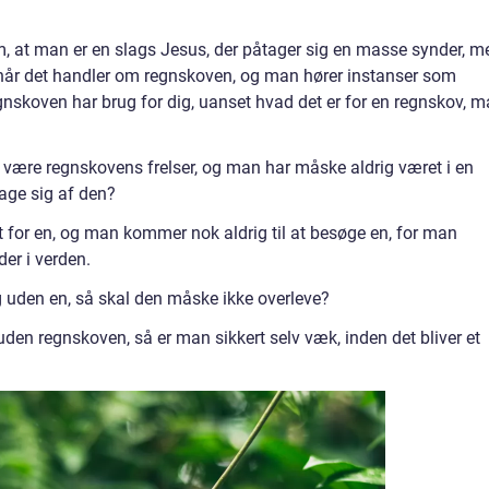
, at man er en slags Jesus, der påtager sig en masse synder, m
 når det handler om regnskoven, og man hører instanser som
 regnskoven har brug for dig, uanset hvad det er for en regnskov, 
 være regnskovens frelser, og man har måske aldrig været i en
age sig af den?
t for en, og man kommer nok aldrig til at besøge en, for man
der i verden.
g uden en, så skal den måske ikke overleve?
 uden regnskoven, så er man sikkert selv væk, inden det bliver et