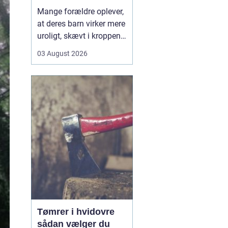
opmærksomhed
Mange forældre oplever,
at deres barn virker mere
uroligt, skævt i kroppen
eller klager over smerter,
03 August 2026
uden at der er en klar
forklaring. Her kan en
børnekiropraktor være en
mulighed. En kiropraktor
med særlig erfaring i...
Tømrer i hvidovre
sådan vælger du