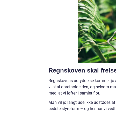
Regnskoven skal frels
Regnskovens udryddelse kommer jo af m
vi skal opretholde den, og selvom man 
med, at vi løfter i samlet flot.
Man vil jo langt ude ikke udstødes af
bedste styreform – og her har vi vedt