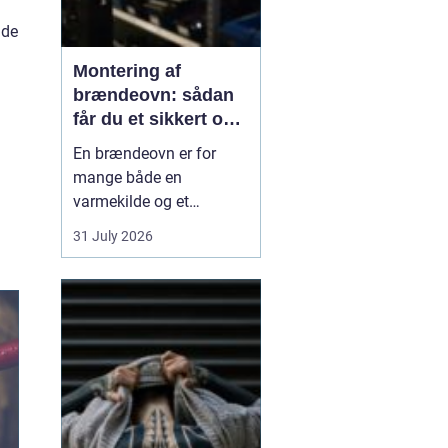
 de
Montering af
brændeovn: sådan
får du et sikkert og
smukt resultat
En brændeovn er for
mange både en
varmekilde og et
samlingspunkt i
31 July 2026
hjemmet. Flammerne
giver ro, og varmen kan
mærkes i hele rummet.
Men montering af
brændeovn er ikke noget,
man bør kaste sig ud i
uden viden og
planl&ae...