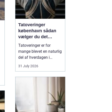
Tatoveringer
københavn sådan
vælger du det
rigtige studie
Tatoveringer er for
mange blevet en naturlig
del af hverdagen i
København. Byen er fyldt
31 July 2026
med dygtige artister,
historiske studier og
moderne tatovørbutikker,
hvor stilarter og udtryk
spænder vidt. Når man
søger efter ...