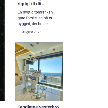
rigtigt til dit
byggeprojekt
En dygtig tømrer kan
gøre forskellen på et
byggeri, der holder i
årevis, og et projekt, der
03 August 2026
giver dig problemer igen
og igen. Når du leder
efter en tømrer i
Hvidovre, handler det
derfor ikke kun om pris.
Det handler om kvalitet,
tryghed og gode løsni...
Tandlæge vesterbro