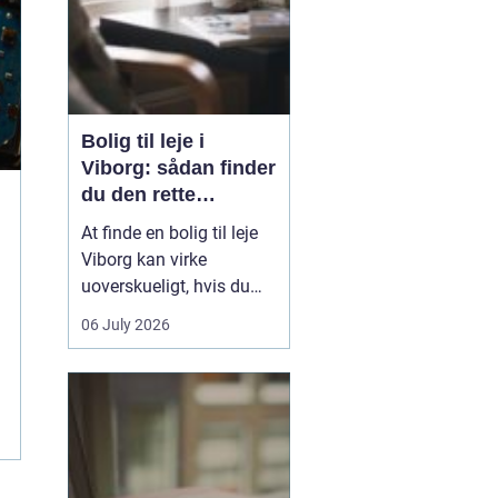
Bolig til leje i
Viborg: sådan finder
du den rette
lejlighed
At finde en bolig til leje
Viborg kan virke
uoverskueligt, hvis du
ikke kender byen eller det
06 July 2026
lokale boligmarked. Der
er mange muligheder,
priserne varierer, og
områderne har hver
deres særpræg. Med en
klar plan, lidt viden om