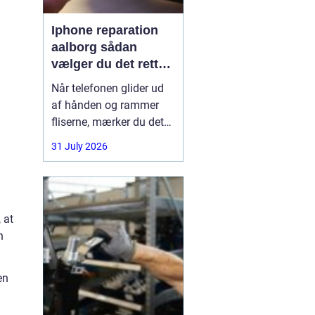
Iphone reparation
aalborg sådan
vælger du det rette
værksted
Når telefonen glider ud
af hånden og rammer
fliserne, mærker du det
med det samme.
31 July 2026
Skærmen splintrer, lyden
forsvinder, eller batteriet
står af midt på dagen.
For mange i Aalborg er
 at
mobilen helt central i
n
både arbejde, studie og
hverdag. Derfor
en