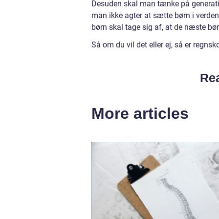
Desuden skal man tænke på generatio
man ikke agter at sætte børn i verde
børn skal tage sig af, at de næste b
Så om du vil det eller ej, så er regns
Rea
More articles