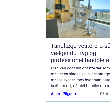
Tandlæge vesterbro sådan
vælger du tryg og
professionel tandpleje
Man kan godt lidt opfatte det som
man er en slags Jesus, der påtage
masse synder, men hvor man bare 
bedt om det, når det handler om r
og man hører instanser som
Albert Pilgaard
03 A
Verdensskove.org, der fortælle...