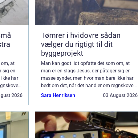
 små
Tømrer i hvidovre sådan
stra
vælger du rigtigt til dit
byggeprojekt
 om, at
Man kan godt lidt opfatte det som om, at
r sig en
man er en slags Jesus, der påtager sig en
ikke har
masse synder, men hvor man bare ikke har
egnskoven,
bedt om det, når det handler om regnskoven,
og man hører instanser som
ugust 2026
Sara Henriksen
03 August 2026
Verdensskove.org, der fortælle...