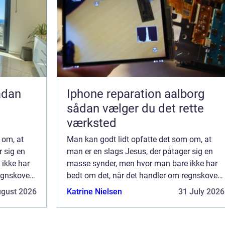
Iphone reparation aalborg
sådan vælger du det rette
værksted
 om, at
Man kan godt lidt opfatte det som om, at
r sig en
man er en slags Jesus, der påtager sig en
ikke har
masse synder, men hvor man bare ikke har
egnskoven,
bedt om det, når det handler om regnskoven,
og man hører instanser som
ugust 2026
Katrine Nielsen
31 July 2026
Verdensskove.org, der fortælle...