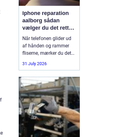
t
Iphone reparation
aalborg sådan
vælger du det rette
værksted
Når telefonen glider ud
af hånden og rammer
fliserne, mærker du det
med det samme.
31 July 2026
Skærmen splintrer, lyden
forsvinder, eller batteriet
står af midt på dagen.
For mange i Aalborg er
mobilen helt central i
f
både arbejde, studie og
hverdag. Derfor
ke