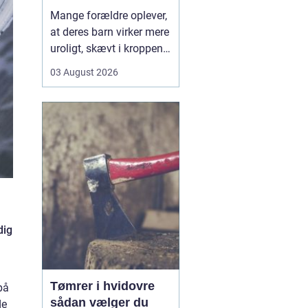
opmærksomhed
Mange forældre oplever,
at deres barn virker mere
uroligt, skævt i kroppen
eller klager over smerter,
03 August 2026
uden at der er en klar
forklaring. Her kan en
børnekiropraktor være en
mulighed. En kiropraktor
med særlig erfaring i...
dig
Tømrer i hvidovre
på
sådan vælger du
de