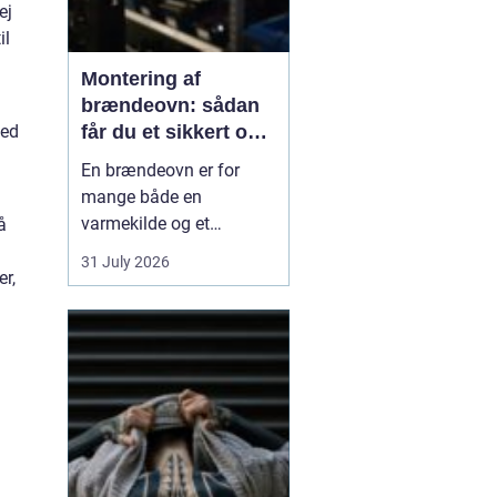
ej
il
Montering af
brændeovn: sådan
Med
får du et sikkert og
smukt resultat
En brændeovn er for
mange både en
varmekilde og et
å
samlingspunkt i
31 July 2026
hjemmet. Flammerne
er,
giver ro, og varmen kan
mærkes i hele rummet.
Men montering af
brændeovn er ikke noget,
man bør kaste sig ud i
uden viden og
planl&ae...