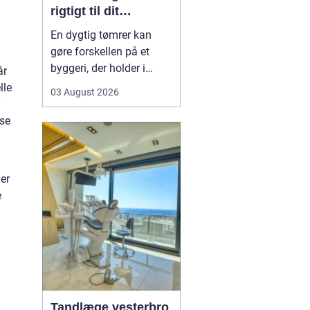
rigtigt til dit
byggeprojekt
En dygtig tømrer kan
gøre forskellen på et
byggeri, der holder i
år
årevis, og et projekt, der
lle
03 August 2026
giver dig problemer igen
og igen. Når du leder
lse
efter en tømrer i
Hvidovre, handler det
derfor ikke kun om pris.
ger
Det handler om kvalitet,
e
tryghed og gode løsni...
Tandlæge vesterbro