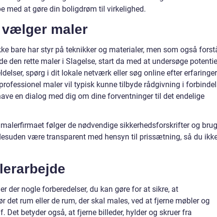
e med at gøre din boligdrøm til virkelighed.
u vælger maler
ikke bare har styr på teknikker og materialer, men som også forst
de den rette maler i Slagelse, start da med at undersøge potentie
er, spørg i dit lokale netværk eller søg online efter erfaringer
rofessionel maler vil typisk kunne tilbyde rådgivning i forbinde
have en dialog med dig om dine forventninger til det endelige
at malerfirmaet følger de nødvendige sikkerhedsforskrifter og bru
 desuden være transparent med hensyn til prissætning, så du ikk
lerarbejde
er der nogle forberedelser, du kan gøre for at sikre, at
ør det rum eller de rum, der skal males, ved at fjerne møbler og
. Det betyder også, at fjerne billeder, hylder og skruer fra