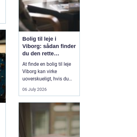
Bolig til leje i
Viborg: sådan finder
du den rette
lejlighed
At finde en bolig til leje
Viborg kan virke
uoverskueligt, hvis du
ikke kender byen eller det
06 July 2026
lokale boligmarked. Der
er mange muligheder,
priserne varierer, og
områderne har hver
deres særpræg. Med en
klar plan, lidt viden om