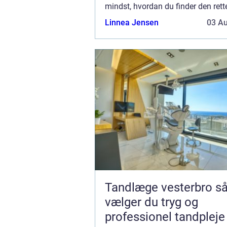
mindst, hvordan du finder den rett
Slagelse-området, der kan leve op t
Linnea Jensen
03 A
forventninger. Når hjemmet trænger
Tandlæge vesterbro sådan
vælger du tryg og
professionel tandpleje