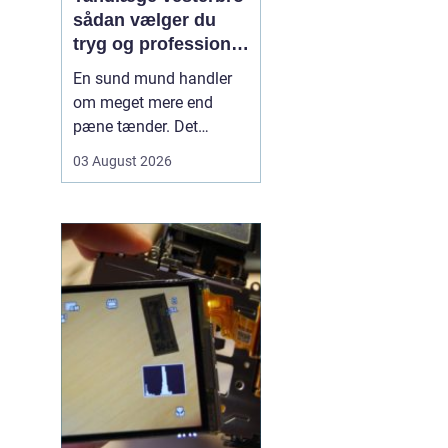
sådan vælger du
tryg og professionel
tandpleje
En sund mund handler
om meget mere end
pæne tænder. Det
påvirker både din
03 August 2026
hverdag, din selvtillid og
dit generelle helbred. Når
du
leder efter tandlæge
vesterbro
, møder du
derfor mange
valgmuligheder m...