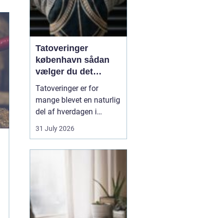
Tatoveringer
københavn sådan
vælger du det
rigtige studie
Tatoveringer er for
mange blevet en naturlig
del af hverdagen i
København. Byen er fyldt
31 July 2026
med dygtige artister,
historiske studier og
moderne tatovørbutikker,
hvor stilarter og udtryk
spænder vidt. Når man
søger efter ...