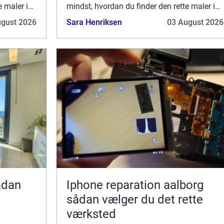
e maler i
mindst, hvordan du finder den rette maler i
il dine
Slagelse-området, der kan leve op til dine
ugust 2026
Sara Henriksen
03 August 2026
 ...
forventninger. Når hjemmet trænger ...
Iphone reparation aalborg
sådan vælger du det rette
værksted